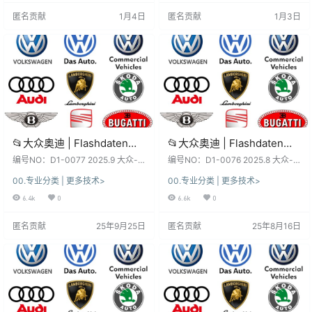
Bentley)sgo frf (1.4G)
Bentley)sgo frf (2.6G)
are data 软件系统：下载前, 先看一
are data 软件系统：下载前, 先看一
匿名贡献
1月4日
匿名贡献
1月3日
下日期和版本, 新老版本数据、权限
下日期和版本, 新老版本数据、权限
各有差异、利弊！未测试, 仅供参
各有差异、利弊！未测试, 仅供参
考！ 不同版本：数据…
考！ 不同版本：数据…
📂大众奥迪 | Flashdaten
📂大众奥迪 | Flashdaten
2025.9大众-奥迪-斯柯达-宾
2025.8大众-奥迪-斯柯达-宾
编号NO：D1-0077 2025.9 大众-
编号NO：D1-0076 2025.8 大众-
利-兰博-西特工程师离线数
奥迪-斯柯达-宾利-兰博-西特 Flash
利-工程师离线数据 汽车电脑
奥迪-斯柯达-宾利-西特 Flashdaten
00.专业分类 | 更多技术>
00.专业分类 | 更多技术>
daten 固件数据（180G） 2025.9 V
固件数据（174G） 2025.8 Volksw
据 汽车电脑模块固件数据
模块固件数据(VW Audi
olkswagen - Audi - Skoda - Bentl
agen Audi Skoda Bentley SEAT Fl
6.4k
0
6.6k
0
(VW Audi Skoda -
Skoda -Bentley)sgo frf
ey - Lambo - SEAT Flashdaten fir
ashdaten firmware data 软件系
Bentley)sgo frf (180G)
(174G)
mware data 软件系统：下载前, 先
统：下载前, 先看一下日期和版本,
匿名贡献
25年9月25日
匿名贡献
25年8月16日
看一下日期和版本, 新老版本数据、
新老版本数据、权限各有差异、利
权限各有差异、利弊！未测试, 仅供
弊！未测试, 仅供参考！ 不同版本：
参考！ 不同版本：数据…
数据、功能、权限、win系统、安
装、破解 …