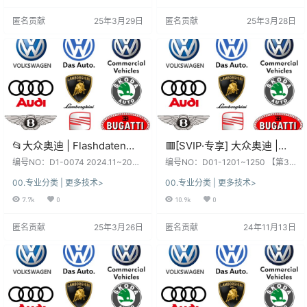
数据、功能、权限、win系统、安
数据、功能、权限、win系统、安
匿名贡献
25年3月29日
匿名贡献
25年3月28日
装、破解 注册文件、补丁等都不
装、破解 注册文件、补丁等都不
同，本站不免费提供！ 本套资源：
同，本站不免费提供！ 本套资源：
本站SVIP和VIP都能下载自学钻研,
本站SVIP和VIP都能下载自学钻研,
资源种类繁多, 自行研究！更新不断,
资源种类繁多, 自行研究！更新不断,
勤则利, 荒则废！ 本站资源：…
勤则利, 荒则废！ 本站资源：…
📂大众奥迪 | Flashdaten
🟥[SVIP·专享] 大众奥迪 |
2024.11~2025.1大众-奥迪-
【第30套】刷隐藏教程+数
编号NO：D1-0074 2024.11~2025.
编号NO：D01-1201~1250 【第30
斯柯达-宾利-工程师离线数
1 大众-奥迪-斯柯达-宾利-西特 新
据参数固件+编码匹配+升级
套】大众奥迪 刷隐藏教程+数据参数
00.专业分类 | 更多技术>
00.专业分类 | 更多技术>
增部分 Flashdaten 固件数据（4.5
固件+编码匹配+升级改装 大众改装
据 汽车电脑模块固件数据
改装（1.5G）[大众改装
G） 软件系统：下载前, 先看一下
SFD2教程 措施代码 校准幕布 简 介
7.7k
0
10.9k
0
(VW Audi Skoda -
SFD2教程 措施代码 校准幕
日期和版本, 新老版本数据、权限各
说 明 [Information] 升级改装/刷隐
Bentley)sgo frf (4.5G)
布]
有差异、利弊！未测试, 仅供参考！
藏数据参数，打包整理更新！由于
匿名贡献
25年3月26日
匿名贡献
24年11月13日
不同版本：数据、功能、权限、win
数据稀少，需要很多精力收集整
系统、安装、破解 注册文件、补丁
理，更新时间不确定！别的平台都
等都不同，本站不免费提供！ 本套
是一个一个发出来，我们【汽修工
资源：本站SVIP和VIP都能下载自学
程师】平台都是分批打包更新，已
钻研, …
经节约大家很多时间了！ 顶级SVIP
可直接下…