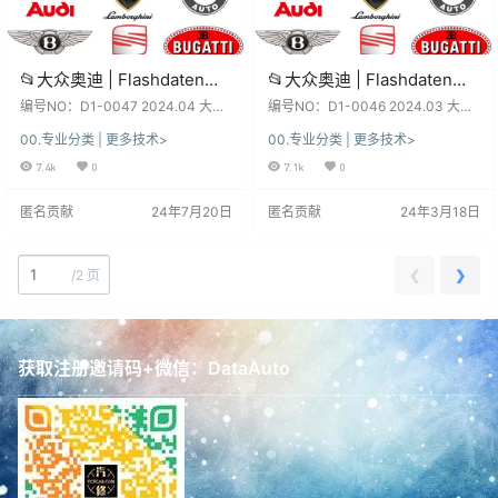
📂大众奥迪 | Flashdaten
📂大众奥迪 | Flashdaten
2024.04大众-奥迪-斯柯达-
2024.03大众-奥迪-斯柯达-
编号NO：D1-0047 2024.04 大众-
编号NO：D1-0046 2024.03 大众-
宾利-工程师离线数据 汽车电
奥迪-斯柯达-宾利-西特 Flashdaten
宾利-工程师离线数据 汽车电
奥迪-斯柯达-宾利-西特 Flashdaten
00.专业分类 | 更多技术>
00.专业分类 | 更多技术>
固件数据（124.8G） 软件系统：
固件数据（123G） 软件系统：下
脑模块固件数据(VW Audi
脑模块固件数据(VW Audi
下载前, 先看一下日期和版本, 新老
载前, 先看一下日期和版本, 新老版
7.4k
0
7.1k
0
Skoda -Bentley)sgo frf
Skoda -Bentley)sgo frf
版本数据、权限各有差异、利弊！
本数据、权限各有差异、利弊！未
(124.8G)
(123G)
未测试, 仅供参考！ 不同版本：数
测试, 仅供参考！ 不同版本：数据、
匿名贡献
24年7月20日
匿名贡献
24年3月18日
据、功能、权限、win系统、安装、
功能、权限、win系统、安装、破解
破解 注册文件、补丁等都不同，本
注册文件、补丁等都不同，本站不
站不免费提供！ 本套资源：本站SVI
免费提供！ 本套资源：本站SVIP和
P和VIP都能下载自学钻研, 资源种类
VIP都能下载自学钻研, 资源种类繁
❮
❯
/
2 页
繁多, 自行研…
多, 自行研究！…
获取注册邀请码+微信：DataAuto