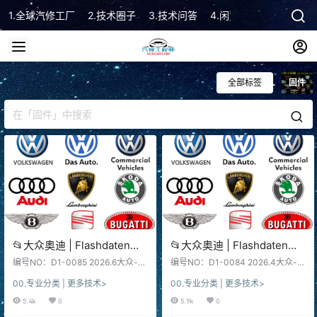
1.全球汽修工厂
2.技术圈子
3.技术问答
4.闲置市场
5.技术顾
全部标签
固件
📂大众奥迪 | Flashdaten
📂大众奥迪 | Flashdaten
2026.6大众-奥迪-斯柯达-宾
2026.4大众-奥迪-斯柯达-宾
编号NO：D1-0085 2026.6大众-奥
编号NO：D1-0084 2026.4大众-奥
利-兰博-西特工程师离线数
迪-斯柯达-宾利-兰博-西特 Flashda
利-兰博-西特工程师离线数
迪-斯柯达-宾利-兰博-西特 Flashda
00.专业分类 | 更多技术>
00.专业分类 | 更多技术>
ten 固件数据 全部解压版 2026.6 Vo
ten 固件数据 全部解压版 2026.4 V
据 汽车电脑模块固件数据
据 汽车电脑模块固件数据
lkswagen - Audi - Skoda - Bentle
olkswagen - Audi - Skoda - Bentl
5.4k
0
5.9k
0
(VW Audi Skoda -
(VW Audi Skoda -
y - Lambo - SEAT Flashdaten firm
ey - Lambo - SEAT Flashdaten fir