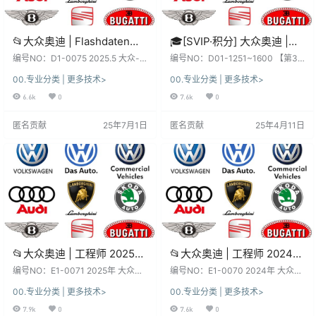
📂大众奥迪 | Flashdaten
🎓[SVIP·积分] 大众奥迪 |
2025.5大众-奥迪-斯柯达-宾
【第31套】刷隐藏教程+数
编号NO：D1-0075 2025.5 大众-
编号NO：D01-1251~1600 【第31
利-工程师离线数据 汽车电脑
奥迪-斯柯达-宾利-西特 Flashdaten
据参数固件+编码匹配+升级
套】大众奥迪 刷隐藏教程+数据参数
00.专业分类 | 更多技术>
00.专业分类 | 更多技术>
固件数据（165G） 2025.5 Volksw
固件+编码匹配+升级改装 2025大
模块固件数据(VW Audi
改装（200M）[2025刷隐藏
agen Audi Skoda Bentley SEAT Fl
众奥迪刷隐藏 ACC教程 原厂说明书
6.6k
0
7.6k
0
Skoda -Bentley)sgo frf
ACC教程 原厂说明书]
ashdaten firmware data 软件系
简 介 说 明 [Information] 升级改装/
(165G)
统：下载前, 先看一下日期和版本,
刷隐藏数据参数，打包整理更新！
匿名贡献
25年7月1日
匿名贡献
25年4月11日
新老版本数据、权限各有差异、利
由于数据稀少，需要很多精力收集
弊！未测试, 仅供参考！ 不同版本：
整理，更新时间不确定！别的平台
数据、功能、权限、win系统、安
都是一个一个发出来，我们【汽修
装、破解 …
工程师】平台都是分批打包更新，
已经节约大家很多时间了！ 顶级SVI
P可直…
📂大众奥迪 | 工程师 2025年
📂大众奥迪 | 工程师 2024年
ODIS-E固件参数Bin格式转
ODIS-E固件参数Bin格式转
编号NO：E1-0071 2025年 大众OD
编号NO：E1-0070 2024年 大众O
换工具ODIS-Explorer 2.5.4
IS-E固件参数格式转换工具 软件系
换工具ODIS-Explorer 2.5.0
DIS-E固件参数格式转换工具 软件
00.专业分类 | 更多技术>
00.专业分类 | 更多技术>
统：下载前, 先看一下日期和版本,
系统：下载前, 先看一下日期和版本,
[XML FRF ODX SGO]
[XML FRF ODX SGO]
新老版本数据、权限各有差异、利
新老版本数据、权限各有差异、利
7.9k
0
7.6k
0
弊！未测试, 仅供参考！ 不同版本：
弊！未测试, 仅供参考！ 不同版本：