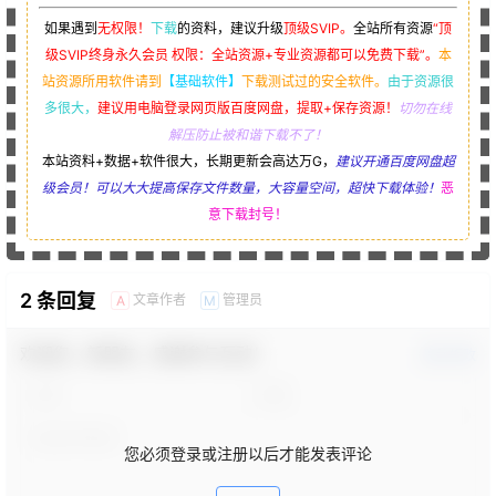
如果遇到
无权限！
下载
的资料，建议升级
顶级SVIP。
全站所有资源
“
顶
级SVIP终身永久会员 权限：
全站资源+专业资源都可以免费下载
”。
本
站资源所用软件请到
【基础软件】
下载测试过的安全软件。
由于资源很
多很大，
建议用电脑登录网页版百度网盘，提取+保存资源！
切勿在线
解压防止被和谐下载不了！
本站资料+数据+软件很大，长期更新会高达万G，
建议开通百度网盘超
级会员！可以大大提高保存文件数量，大容量空间，超快下载体验！
恶
意下载封号！
2 条回复
文章作者
管理员
A
M
欢迎您，新朋友，感谢参与互动！
确认修改
您必须登录或注册以后才能发表评论