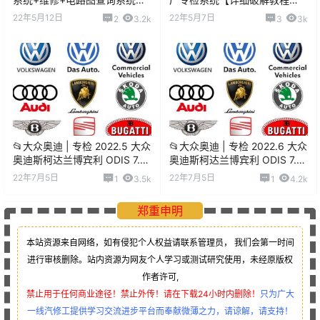
【永久使用】虚拟机版
++破解补丁+数据包】
22年5月12日
22年5月7日
2
3.2k
3
3k
（20G）
（720M）
📂大众奥迪 | 专检 2022.5 大众
📂大众奥迪 | 专检 2022.6 大众
奥迪斯柯达兰博宾利 ODIS 7.21
奥迪斯柯达兰博宾利 ODIS 7.21
诊断系统 最新数据 9品牌全
诊断系统 最新数据 9品牌全
22年7月5日
22年7月5日
1
3.5k
1
4.2k
[ODIS详细安装教程+证书+补
[ODIS详细安装教程+证书+补
丁](17.3G)
丁](17.7G)
郑重申明
本站资源来自网络，如有侵犯个人权益请联系管理员，
我们会第一时间
进行审核删除。站内资源为网友个人学习或测试研究使用，未经原版权
作者许可,
禁止用于任何商业途径！禁止外传！请在下载24小时内删除！
只为广大
一线汽修工提供学习交流进步平台而奉献微薄之力，请谅解，请支持！