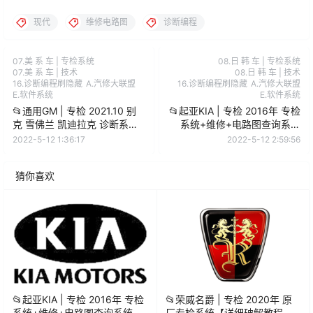
现代
维修电路图
诊断编程
07.美 系 车 | 专检系统
08.日 韩 车 | 专检系统
07.美 系 车 | 技术
08.日 韩 车 | 技术
16.诊断编程刷隐藏
A.汽修大联盟
16.诊断编程刷隐藏
A.汽修大联盟
E.软件系统
E.软件系统
📂通用GM | 专检 2021.10 别
📂起亚KIA | 专检 2016年 专检
克 雪佛兰 凯迪拉克 诊断系统
系统+维修+电路图查询系统
GDS【无限期】虚拟机版
【永久使用】虚拟机版
2022-5-12 1:36:17
2022-5-12 2:59:56
（40G）
（20G）
猜你喜欢
📂起亚KIA | 专检 2016年 专检
📂荣威名爵 | 专检 2020年 原
系统+维修+电路图查询系统
厂专检系统【详细破解教程