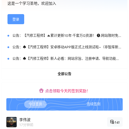
这是一个学习圣地，欢迎加入
登录
公告：
【汽修工程师】🔥累计更新10年·千套万G资源！ ❶.网站限时免费注册！ ❷.新客首次SVIP特惠：￥365 ❸.老会员永久SVIP补：￥666 （名额50个，加微优先）【管理员】微DataAuto
公告：
♠【汽修工程师】安卓移动APP版正式上线测试啦~（非智库新系统）
公告：
♠【汽修工程师】新人必看：网站宗旨、注册申请、导航功能、下载权限、快速查询等常用指南说明！
全部公告
点击领取今天的签到奖励！
今日签到
连续签到
李伟波
141
17分钟前