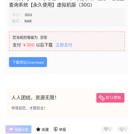
查询系统【永久使用】虚拟机版（30G）
大小 ：
30G
格式 ：
RAR
您当前的等级为
游客
支付
￥200
以后下载
立即支付
下载地址Download
人人团结，资源无限！
给TA赞助
帅哥如您，才貌双全！
0
0
海报分享
收藏
举报