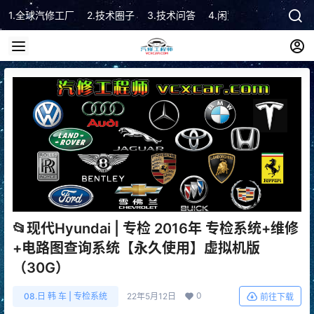
1.全球汽修工厂
2.技术圈子
3.技术问答
4.闲置市场
5.技术顾
📂现代Hyundai | 专检 2016年 专检系统+维修
+电路图查询系统【永久使用】虚拟机版
（30G）
0
08.日 韩 车 | 专检系统
22年5月12日
前往下载