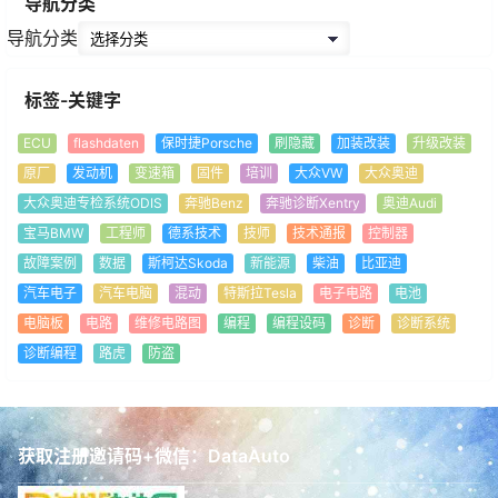
导航分类
导航分类
标签-关键字
ECU
flashdaten
保时捷Porsche
刷隐藏
加装改装
升级改装
原厂
发动机
变速箱
固件
培训
大众VW
大众奥迪
大众奥迪专检系统ODIS
奔驰Benz
奔驰诊断Xentry
奥迪Audi
宝马BMW
工程师
德系技术
技师
技术通报
控制器
故障案例
数据
斯柯达Skoda
新能源
柴油
比亚迪
汽车电子
汽车电脑
混动
特斯拉Tesla
电子电路
电池
电脑板
电路
维修电路图
编程
编程设码
诊断
诊断系统
诊断编程
路虎
防盗
获取注册邀请码+微信：DataAuto