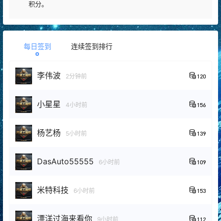
积分。
每日签到
连续签到排行
李伟波
2分钟前
120
小星星
4小时前
156
杨艺杨
5小时前
139
DasAuto55555
6小时前
109
米特科技
6小时前
153
漂洋过海来看你
9小时前
112