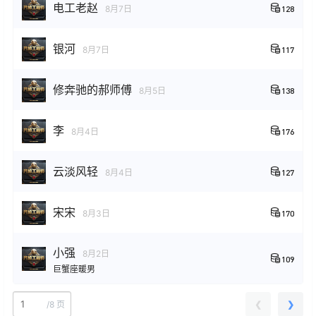
电工老赵
8月7日
128
银河
8月7日
117
修奔驰的郝师傅
8月5日
138
李
8月4日
176
云淡风轻
8月4日
127
宋宋
8月3日
170
小强
8月2日
109
巨蟹座暖男
❮
❯
/
8 页