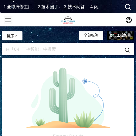
1.全球汽修工厂
2.技术圈子
3.技术问答
4.闲置市场
5.技术顾
全部标签
04. 工控智能
排序