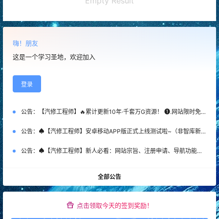
Empty Result
嗨！朋友
这是一个学习圣地，欢迎加入
登录
公告：
【汽修工程师】🔥累计更新10年·千套万G资源！ ❶.网站限时免费注册！ ❷.新客首次SVIP特惠：￥365 ❸.老会员永久SVIP补：￥666 （名额50个，加微优先）【管理员】微DataAuto
公告：
♠【汽修工程师】安卓移动APP版正式上线测试啦~（非智库新系统）
公告：
♠【汽修工程师】新人必看：网站宗旨、注册申请、导航功能、下载权限、快速查询等常用指南说明！
全部公告
点击领取今天的签到奖励！