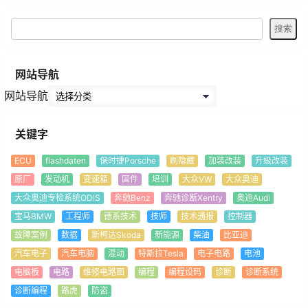
网站导航
网站导航
关键字
ECU
flashdaten
保时捷Porsche
刷隐藏
加装改装
升级改装
原厂
发动机
变速箱
固件
培训
大众VW
大众奥迪
大众奥迪专检系统ODIS
奔驰Benz
奔驰诊断Xentry
奥迪Audi
宝马BMW
工程师
德系技术
技师
技术通报
控制器
故障案例
数据
斯柯达Skoda
新能源
柴油
比亚迪
汽车电子
汽车电脑
混动
特斯拉Tesla
电子电路
电池
电脑板
电路
维修电路图
编程
编程设码
诊断
诊断系统
诊断编程
路虎
防盗