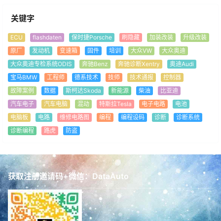
关键字
ECU
flashdaten
保时捷Porsche
刷隐藏
加装改装
升级改装
原厂
发动机
变速箱
固件
培训
大众VW
大众奥迪
大众奥迪专检系统ODIS
奔驰Benz
奔驰诊断Xentry
奥迪Audi
宝马BMW
工程师
德系技术
技师
技术通报
控制器
故障案例
数据
斯柯达Skoda
新能源
柴油
比亚迪
汽车电子
汽车电脑
混动
特斯拉Tesla
电子电路
电池
电脑板
电路
维修电路图
编程
编程设码
诊断
诊断系统
诊断编程
路虎
防盗
获取注册邀请码+微信：DataAuto