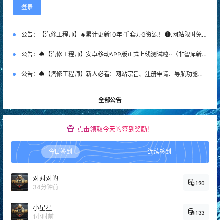
登录
公告：
【汽修工程师】🔥累计更新10年·千套万G资源！ ❶.网站限时免费注册！ ❷.新客首次SVIP特惠：￥365 ❸.老会员永久SVIP补：￥666 （名额50个，加微优先）【管理员】微DataAuto
公告：
♠【汽修工程师】安卓移动APP版正式上线测试啦~（非智库新系统）
公告：
♠【汽修工程师】新人必看：网站宗旨、注册申请、导航功能、下载权限、快速查询等常用指南说明！
全部公告
点击领取今天的签到奖励！
今日签到
连续签到
对对对的
190
34分钟前
小星星
133
1小时前