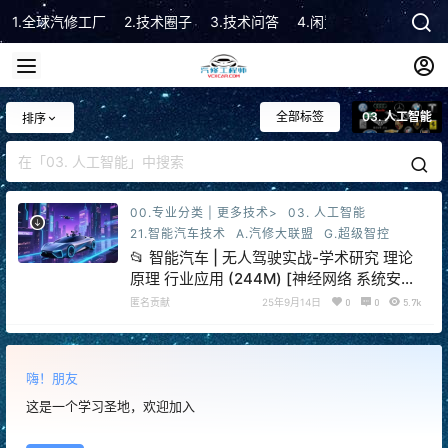
1.全球汽修工厂
2.技术圈子
3.技术问答
4.闲置市场
5.技术顾
全部标签
03. 人工智能
排序
00.专业分类 | 更多技术>
03. 人工智能
21.智能汽车技术
A.汽修大联盟
G.超级智控
📂 智能汽车 | 无人驾驶实战-学术研究 理论
原理 行业应用 (244M) [神经网络 系统安全
视觉感知]
匿名贡献
25年9月14日
0
0
5.7k
嗨！朋友
这是一个学习圣地，欢迎加入