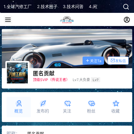
1.全球汽修工厂
2.技术圈子
3.技术问答
4.闲置市场
5.技术顾
关注Ta
发私信
匿名贡献
顶级SVIP（传说王者）
Lv7.大负豪
Lv7
概览
发布的
关注
粉丝
收藏
昵称：
匿名贡献