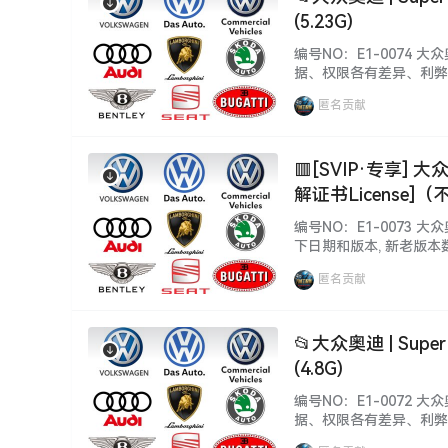
(5.23G)
编号NO：E1-0074 
据、权限各有差异、利弊！
册文件、补丁等都不同，本
匿名贡献
自行研究！更新不断, 勤则
🟥[SVIP·专享] 大众
解证书License
编号NO：E1-0073 大
下日期和版本, 新老版
限、win系统、安装、破
匿名贡献
下载自学钻研, 资源种类繁多
📂大众奥迪 | Sup
(4.8G)
编号NO：E1-0072 
据、权限各有差异、利弊！
册文件、补丁等都不同，本