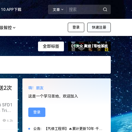
10.APP下载
文章
超级智控
登录
快速注册
全部标签
01.大众 奥迪 | 专检系统
送2次
嗨！朋友
这是一个学习圣地，欢迎加入
 SFD1
 Trial
登录
6.2k
公告：
【汽修工程师】🔥累计更新10年·千套万G资源！ ❶.网站限时免费注册！ ❷.新客首次SVIP特惠：￥365 ❸.老会员永久SVIP补：￥666 （名额50个，加微优先）【管理员】微DataAuto