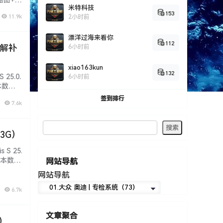
米特科技
宝典+汽
153
11.9k
2小时前
漂洋过海来看你
112
破解补
6小时前
xiao163kun
132
 25.0.
6小时前
本数
签到排行
7.6k
.3G）
 S 25.
老版本数
网站导航
网站导航
6.7k
文章聚合
件）