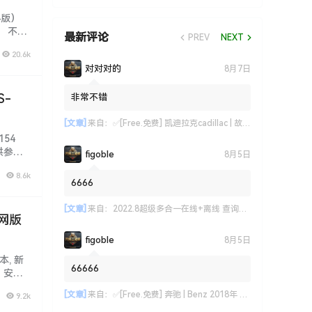
54版）
！ 不同
最新评论
PREV
NEXT
本套资
20.6k
对对对的
8月7日
S-
非常不错
[文章]
来自：
✅[Free.免费] 凯迪拉克cadillac | 故障维修案例 原厂技术通报 ATS CT6 CTS SRX XT4 XT5 XT6 XTS (关注更新)（240份）
154
供参
figoble
8月5日
费提供！
8.6k
6666
[文章]
来自：
2022.8超级多合一在线+离线 查询系统: 德美日国产 最新款车型 高中低车型 偏门车型 燃油车 新能源 混动车 维修手册+电路图+技术通报+拆装资料+保养资料
外网版
figoble
8月5日
本, 新
66666
、安
研, 资
[文章]
来自：
✅[Free.免费] 奔驰 | Benz 2018年 新款奔驰原厂资料 结构原理和基本功能说明(218份)
9.2k