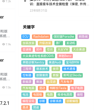
6
7.2k
训：直接接车技术全面检查（保密, 外传
封号）
23年8月31日
er
关键字
期和版
n系统、
ECU
flashdaten
保时捷Porsche
刷隐藏
钻研,
加装改装
升级改装
原厂
发动机
7.9k
变速箱
固件
培训
大众VW
大众奥迪
大众奥迪专检系统ODIS
奔驰Benz
er
奔驰诊断Xentry
奥迪Audi
宝马BMW
工程师
德系技术
技师
技术通报
期和版
控制器
故障案例
数据
斯柯达Skoda
n系统、
新能源
柴油
比亚迪
汽车电子
钻研,
7.5k
汽车电脑
混动
特斯拉Tesla
电子电路
电池
电脑板
电路
维修电路图
编程
编程设码
诊断
诊断系统
诊断编程
.2.1
路虎
防盗