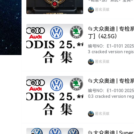
术通报+ 拆装资料+保养
匿名贡献
修帝+精通+195+修车T+
📂大众奥迪 | 专检系
丁]（42.5G）
编号NO：E1-0101 2025.8
3 cracked version
据、权限各有差异、利弊！
匿名贡献
📂大众奥迪 | 专检系统
编号NO：E1-0100 2025.
0.3 cracked versi
据、权限各有差异、利弊！
匿名贡献
📂大众奥迪 | Sup