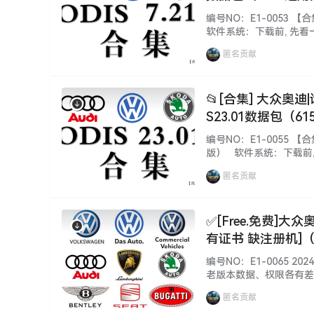
编号NO：E1-0053 【合
软件系统：下载前, 先看
版本：数据、功能、权限
匿名贡献
源：本站SVIP和VIP都能
📂[合集] 大众奥迪
S23.01数据包（61
编号NO：E1-0055 【合
版） 软件系统：下载前,
考！ 不同版本：数据、
匿名贡献
本套资源：本站SVIP和VI
✅[Free.免费]大众
有证书 缺注册机]（3
编号NO：E1-0065 20
老版本数据、权限各有差
装、破解 注册文件、补丁
匿名贡献
源种类繁多, 自行研究！更新