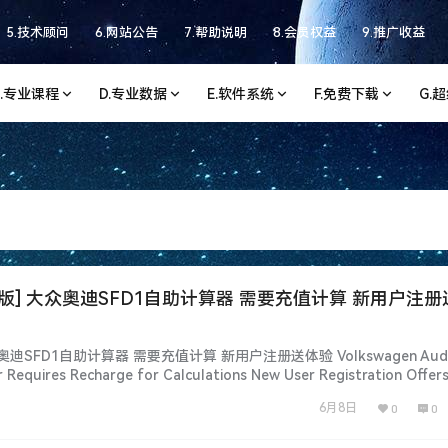
5.技术顾问
6.网站公告
7.帮助说明
8.会员权益
9.推广收益
C.专业课程
D.专业数据
E.软件系统
F.免费下载
G.
[充值版] 大众奥迪SFD1自助计算器 需要充值计算 新用户注册
奥迪SFD1自助计算器 需要充值计算 新用户注册送体验 Volkswagen Audi
r Requires Recharge for Calculations New User Registration Offers
统：下载前, 先看一下日期和版本, 新老版本数据、权限各…...
6月8日
0
0