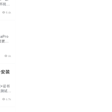
 不同版
套资源：
8.4k
aPro
路图更新
6k
y+安装
程+证书
测试,
站不免费
6.7k