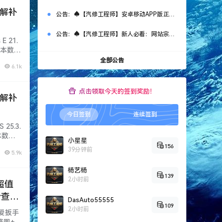
破解补
公告：
♠【汽修工程师】安卓移动APP版正式上线测试啦~（非智库新系统）
公告：
♠【汽修工程师】新人必看：网站宗旨、注册申请、导航功能、下载权限、快速查询等常用指南说明！
E 21.
老版本数
全部公告
6.1k
点击领取今天的签到奖励！
破解补
今日签到
连续签到
 25.3.
本数
小星星
156
39分钟前
5.9k
杨艺杨
139
2小时前
超值
合查询
DasAuto55555
109
+电路
2小时前
+爱扳手
路图+技