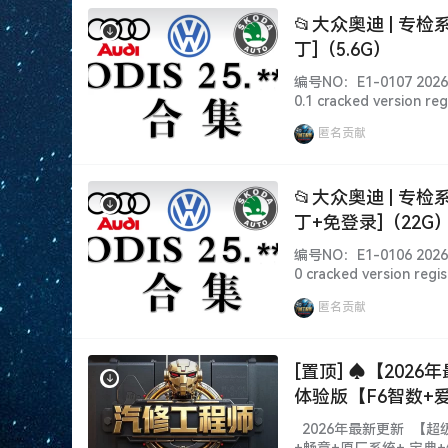
📂大众奥迪 | 专检系
丁]（5.6G）
编号NO：E1-0107 2026.
0.1 cracked versi
据、权限各有差异、利弊！
匿名贡献
📂大众奥迪 | 专检系
丁+免登录]（22G
编号NO：E1-0106 2026.3
0 cracked version
据、权限各有差异、利弊！
匿名贡献
[置顶] ♠【202
体验版【F6智数+爱
平台】德美日国产 
2026年最新更新 【超
图+技术通报+拆装
+畅意+原厂系统+ 宝典+