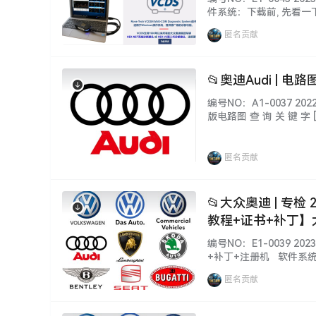
件系统：下载前, 先看一
本：数据、功能、权限、
匿名贡献
本站SVIP和VIP都能下载
📂奥迪Audi | 电
编号NO：A1-0037 2022
版电路图 查 询 关 键 字 [
资料详细目录 [Inventor
匿名贡献
📂大众奥迪 | 专检 
教程+证书+补丁】大
编号NO：E1-0039 2
+补丁+注册机 软件系统
仅供参考！ 不同版本：
匿名贡献
提供！ 本套资源：本站SV