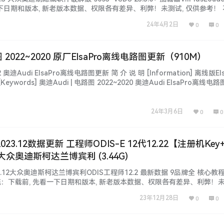
下日期和版本, 新老版本数据、权限各有差异、利弊！未测试, 仅供参考！
win系统、安装、破解 注册文件、补丁等都不同，本站不免费提供！ 本
24年4月2日
0
0
自学钻研, 资源种…...
路图 2022~2020 原厂ElsaPro离线电路图更新（910M）
 奥迪Audi ElsaPro离线电路图更新 简 介 说 明 [Information] 离线版Els
Keywords] 奥迪Audi | 电路图 2022~2020 奥迪Audi ElsaPro离线电
y] 【汽修工程师】2020-2022款A4L-2.0T(低功率) 【汽修工程师】…...
24年3月6日
0
0
2023.12数据更新 工程师ODIS-E 12代12.22【注册机Ke
众奥迪斯柯达兰博宾利 (3.44G)
023.12大众奥迪斯柯达兰博宾利ODIS工程师12.2 最新数据 9品牌全 核心教
：下载前, 先看一下日期和版本, 新老版本数据、权限各有差异、利弊！未
数据、功能、权限、win系统、安装、破解 注册文件、补丁等都不同，本
23年12月28日
0
0
IP和VIP都能下载自学钻研, 资源种类…...