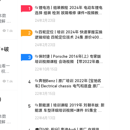
1
📂锂电池 | 组装教程 2024年 电动车锂电
选择 组装 检测 故障维修 课件+视频教学
本数
35集（18G）
24年2月23日
解 注
类繁多,
7.6k
2
📂四轮定位 | 培训 2024年 快速掌握实操
逻辑经验 四轮定位技术 24集 原价400
（3.5G）
24年2月23日
丁+破
3
📂保时捷 | Porsche 2016年(上) 专家版
培训视频课程 会场视频 【带2022年最新
 先看一
课件】 (28G)
22年10月15日
、权
IP都能
4
📂奔驰Benz | 原厂培训 2022年 [宝驰名
7.6k
车] Electrical chassis 电气和底盘 原厂技
术培训 Xentry诊断系统
22年3月15日
件）
5
📂新能源 | 培训课程 2019年 刘朝丰版: 新
能源 车型详细培训视频+课件 85集全 电
池基础 控制器 快充慢充 高压互锁 能量回
本数
22年6月13日
收(8.7G)
解 注
类繁多,
🎓[SVIP·积分] 奥迪Audi | 原厂 在线培