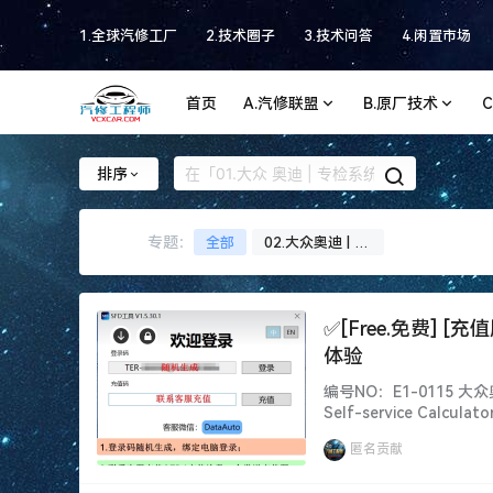
1.全球汽修工厂
2.技术圈子
3.技术问答
4.闲置市场
首页
A.汽修联盟
B.原厂技术
排序
专题：
全部
02.大众奥迪 | 专
题
✅[Free.免费] 
体验
编号NO：E1-0115 大众
Self-service Calculato
Experience 软件系
匿名贡献