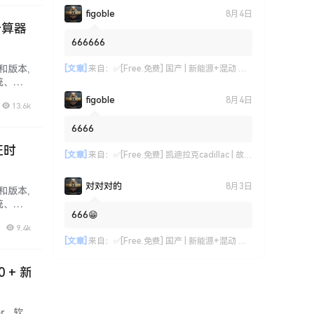
figoble
8月4日
计算器
666666
和版本,
[文章]
来自：
✅[Free.免费] 国产 | 新能源+混动 技术故障案例汇总04：比亚迪+上汽+一汽+上汽+长城+吉利+奇瑞（770份）
统、安
研, 资
figoble
8月4日
13.6k
6666
证时
[文章]
来自：
✅[Free.免费] 凯迪拉克cadillac | 故障维修案例 原厂技术通报 ATS CT6 CTS SRX XT4 XT5 XT6 XTS (关注更新)（240份）
对对对的
8月3日
和版本,
统、安
666😁
研, 资
9.4k
[文章]
来自：
✅[Free.免费] 国产 | 新能源+混动 技术故障案例汇总04：比亚迪+上汽+一汽+上汽+长城+吉利+奇瑞（770份）
 + 新
er 软