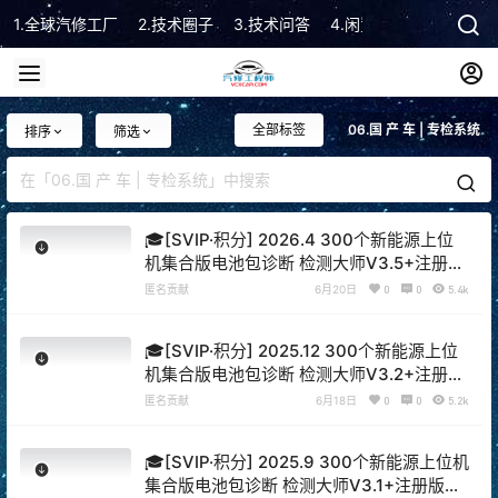
1.全球汽修工厂
2.技术圈子
3.技术问答
4.闲置市场
5.技术顾
全部标签
06.国 产 车 | 专检系统
排序
筛选
🎓[SVIP·积分] 2026.4 300个新能源上位
机集合版电池包诊断 检测大师V3.5+注册版
+破解教程（6.5G）[电池测量 故障读取 针
匿名贡献
6月20日
0
0
5.4k
脚定义 接线图]
🎓[SVIP·积分] 2025.12 300个新能源上位
机集合版电池包诊断 检测大师V3.2+注册版
+破解教程（6.5G）[电池测量 故障读取 针
匿名贡献
6月18日
0
0
5.2k
脚定义 接线图]
🎓[SVIP·积分] 2025.9 300个新能源上位机
集合版电池包诊断 检测大师V3.1+注册版