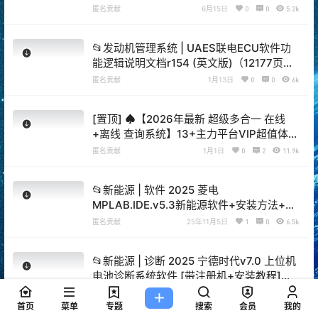
+破解教程（18G）[电池测量 故障读取 针脚
匿名贡献
6月15日
0
0
5.2k
定义 接线图]
📂发动机管理系统 | UAES联电ECU软件功
能逻辑说明文档r154 (英文版)（12177页
300M）[ASD可驾驶性主动减震 AirMod空
匿名贡献
1月13日
0
0
6k
气系统模型 BstCtl增压压力控制 EGR TVA
TrbCh CoEOM发动机运行模式管理 CrCtl
[置顶] ♠【2026年最新 超级多合一 在线
巡航控制 EngStrt启动加怠速]
+离线 查询系统】13+主力平台VIP超值体验
版【F6智数+爱扳手+畅意+原厂系统+宝典
匿名贡献
1月1日
0
2
11.9k
+汽修帝+精通+195..超级综合查询平台】德
美日国产 最新款车型 高中低车型 燃油车 新
📂新能源 | 软件 2025 菱电
能源 混动车 维修手册+电路图+技术通报
MPLAB.IDE.v5.3新能源软件+安装方法+登
+拆装资料+保养资料】
录密码+数据刷写教程（900M）
匿名贡献
25年11月5日
1
0
6.5k
📂新能源 | 诊断 2025 宁德时代v7.0 上位机
电池诊断系统软件 [带注册机+安装教程]
（100M）
匿名贡献
25年10月23日
0
0
6.7k
首页
菜单
专题
搜索
会员
我的