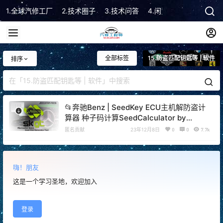
1.全球汽修工厂
2.技术圈子
3.技术问答
4.闲置市场
5.技术顾
全部标签
15.防盗匹配钥匙等 | 软件
排序
📂奔驰Benz | SeedKey ECU主机解防盗计
算器 种子码计算SeedCalculator by
CODeH1 DeR v2.3（122M）
匿名贡献
23年12月8日
0
0
7.7k
嗨！朋友
这是一个学习圣地，欢迎加入
登录