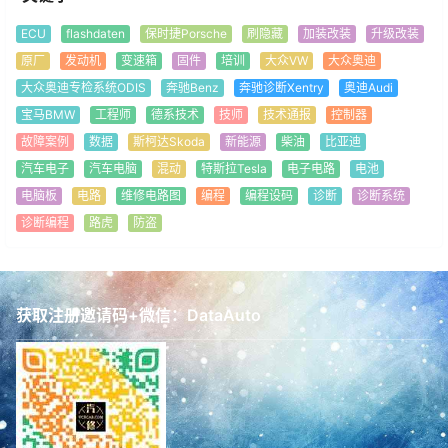
ECU
flashdaten
保时捷Porsche
刷隐藏
加装改装
升级改装
原厂
发动机
变速箱
固件
培训
大众VW
大众奥迪
大众奥迪专检系统ODIS
奔驰Benz
奔驰诊断Xentry
奥迪Audi
宝马BMW
工程师
德系技术
技师
技术通报
控制器
故障案例
数据
斯柯达Skoda
新能源
柴油
比亚迪
汽车电子
汽车电脑
混动
特斯拉Tesla
电子电路
电池
电脑板
电路
维修电路图
编程
编程设码
诊断
诊断系统
诊断编程
路虎
防盗
获取注册邀请码+微信：DataAuto