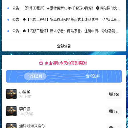
公告：
【汽修工程师】🔥累计更新10年·千套万G资源！ ❶.网站限时免费注册！ ❷.新客首次SVIP特惠：￥365 ❸.老会员永久SVIP补：￥666 （名额50个，加微优先）【管理员】微DataAuto
公告：
♠【汽修工程师】安卓移动APP版正式上线测试啦~（非智库新系统）
公告：
♠【汽修工程师】新人必看：网站宗旨、注册申请、导航功能、下载权限、快速查询等常用指南说明！
全部公告
点击领取今天的签到奖励！
今日签到
连续签到
小星星
150
7小时前
李伟波
141
10小时前
漂洋过海来看你