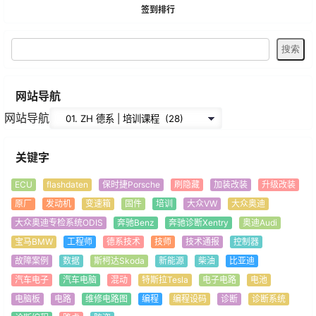
签到排行
网站导航
网站导航
关键字
ECU
flashdaten
保时捷Porsche
刷隐藏
加装改装
升级改装
原厂
发动机
变速箱
固件
培训
大众VW
大众奥迪
大众奥迪专检系统ODIS
奔驰Benz
奔驰诊断Xentry
奥迪Audi
宝马BMW
工程师
德系技术
技师
技术通报
控制器
故障案例
数据
斯柯达Skoda
新能源
柴油
比亚迪
汽车电子
汽车电脑
混动
特斯拉Tesla
电子电路
电池
电脑板
电路
维修电路图
编程
编程设码
诊断
诊断系统