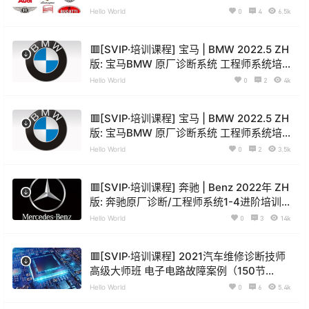
训课程 匹配 防盗 解保护 在线SVM 代码升
Hello World
0
4
6.5k
级 保养复位 编码 刷隐藏 刷写参数(4.7G)
🟥[SVIP·培训课程] 宝马 | BMW 2022.5 ZH
版: 宝马BMW 原厂诊断系统 工程师系统培
训课程 培训视频 原价2580元(19.3G)
Hello World
0
2
4k
🟥[SVIP·培训课程] 宝马 | BMW 2022.5 ZH
版: 宝马BMW 原厂诊断系统 工程师系统培
训课程 培训课件 原价2580元(233页70M)
Hello World
0
2
3.5k
🟥[SVIP·培训课程] 奔驰 | Benz 2022年 ZH
版: 奔驰原厂诊断/工程师系统1-4进阶培训
Vediamo DTS 9.02改装 培训课件(627页
Hello World
0
3
14k
90M)
🟥[SVIP·培训课程] 2021汽车维修诊断技师
高级大师班 电子电路故障案例（150节
81G）
Hello World
0
6
5.4k