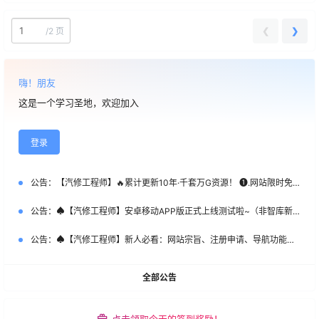
❮
❯
/
2 页
嗨！朋友
这是一个学习圣地，欢迎加入
登录
公告：
【汽修工程师】🔥累计更新10年·千套万G资源！ ❶.网站限时免费注册！ ❷.新客首次SVIP特惠：￥365 ❸.老会员永久SVIP补：￥666 （名额50个，加微优先）【管理员】微DataAuto
公告：
♠【汽修工程师】安卓移动APP版正式上线测试啦~（非智库新系统）
公告：
♠【汽修工程师】新人必看：网站宗旨、注册申请、导航功能、下载权限、快速查询等常用指南说明！
全部公告