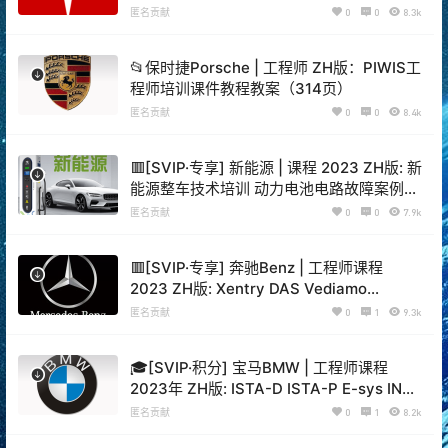
（9.5G）
匿名贡献
0
0
8.3k
📂保时捷Porsche | 工程师 ZH版：PIWIS工
程师培训课件教程教案（314页）
匿名贡献
0
0
8.4k
🟥[SVIP·专享] 新能源 | 课程 2023 ZH版: 新
能源整车技术培训 动力电池电路故障案例分
析（16.8G）
匿名贡献
0
0
7.9k
🟥[SVIP·专享] 奔驰Benz | 工程师课程
2023 ZH版: Xentry DAS Vediamo
DTS9.02编程设码编码案例课程 22节
匿名贡献
0
1
9.3k
（11.3G）
🎓[SVIP·积分] 宝马BMW | 工程师课程
2023年 ZH版: ISTA-D ISTA-P E-sys INPA
Tool32 EFG系编程课程 18节（9.4G）
匿名贡献
0
1
8.2k