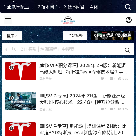
1.全球汽修工厂
2.技术圈子
3.技术问答
4.闲置市场
5.技术顾
全部标签
01. ZH 德系 | 培训课程
排序
🎓[SVIP·积分课程] 2025年 ZH版：新能源
高级大师班 · 特斯拉Tesla专修技术培训手册
（287页）
匿名贡献
0
0
7.2k
🟥[SVIP·专享] 2024年 ZH版：新能源高级
大师班·核心技术（22.4G）[特斯拉诊断 奔
驰48V轻混 丰田双擎混动 比亚迪易四方云
匿名贡献
0
0
7.7k
辇 天神之眼智驾 小鹏NOA智能 问界
M9ADS智驾]
🟥[SVIP·专享] 新能源 | 培训课程 ZH版：比
亚迪BYD特斯拉Tesla新能源专修特训_20节