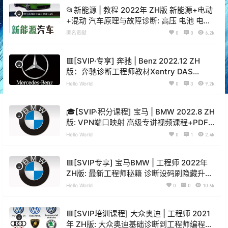
📂新能源 | 教程 2022年 ZH版 新能源+电动
+混动 汽车原理与故障诊断: 高压 电池 电路
电机 控制器故障案例（284页）
匿名贡献
0
0
6.2k
🟥[SVIP·专享] 奔驰 | Benz 2022.12 ZH
版：奔驰诊断工程师教材Xentry DAS
Vediamo DTS编程 升级 加装 改装 刷隐藏
Hello World
0
3
9.2k
案例（上+下）
🎓[SVIP·积分课程] 宝马 | BMW 2022.8 ZH
版: VPN端口映射 高级专讲视频课程+PDF
讲义(4.42G)
Hello World
0
1
2.4k
🟥[SVIP专享] 宝马BMW | 工程师 2022年
ZH版: 最新工程师秘籍 诊断设码刷隐藏升级
改装 [上册+下册] (710页500M)
Hello World
0
0
10.6k
🟥[SVIP培训课程] 大众奥迪 | 工程师 2021
年 ZH版: 大众奥迪基础诊断到工程师编程特