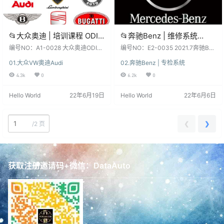
📂大众奥迪 | 培训课程 ODIS
📂奔驰Benz | 维修系统
诊断系统 工程师系统 电路图
2021.7 [WIS安装教程+证书
编号NO：A1-0028 大众奥迪ODIS
编号NO：E2-0035 2021.7奔驰Ben
基础 发动机 方向机 燃油系
诊断 工程师 发动机 方向机 燃油系
+补丁+注册激活码] 奔驰车
z原厂WIS维修手册+电路图查询系
01.大众VW奥迪Audi
02.奔驰Benz | 专检系统
统 转向机等技术培训 56集（6.4G）
统 [WIS安装视频教程+证书+补丁
统 转向机等技术培训课程 56
型维修手册+电路图查询系统
关 键 字 ：大众奥迪ODIS诊断系统
+注册激活码]16G 软件系统：下载
4.3k
0
6.2k
0
集(6.4G)
新款车型(16G)
使用课程 工程师使用课程 发动机 方
前, 先看一下日期和版本, 新老版本
向机 燃油系统 转向机 机油消耗维修
数据、权限各有差异、利弊！未测
Hello World
22年6月19日
Hello World
22年6月6日
电气基础 电路图基础 本套资源：本
试, 仅供参考！ 不同版本：数据、功
站SVIP和VIP都能下载自学钻研, 资
能、权限、win系统、安装、破解 注
源种类繁多, 自行研究！更新不断,
册文件、补丁等都不同，本站不免
勤则利, 荒则废！ 本站资源：都来之
费提供！ 本套资源：SVIP顶级会员
❮
❯
/
2 页
不易，都…
专享下载, VIP无权！ 资…
获取注册邀请码+微信：DataAuto