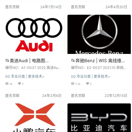
路图查询系统]（144G）
自学勿传！ 查 询 关 键 字 [Keywor
利弊！未测试, 仅供参考！ 不同版
匿名贡献
24年7月14日
匿名贡献
24年4月20日
ds] 奥迪Audi专检系统ODIS诊断 读
本：数据、功能、权限、win系统、
取 测量 校准 刷隐藏 电路图针脚查
安装、破解 注册文件、补丁等都不
询 技术培训课程+SSP资料 资料详
同，本站不免费提供！ 本套资源：
细目录 [Inventory…
本站SVIP和VIP都能下载自学钻研,
资源种类繁多, 自行研究…
📂奥迪Audi | 电路图
📂奔驰Benz | WIS 离线维修
2022~2020 原厂ElsaPro离
系统 2021.10 维修手册+电路
编号NO：A1-0037 2022 奥迪Audi
编号NO：E2-0037 2021.10 奔驰B
线电路图更新（910M）
ElsaPro离线电路图更新 简 介 说 明
图查询系统 [安装视频教程
enz 原厂维修系统WIS 维修手册+电
00.专业分类 | 更多技术>
00.专业分类 | 更多技术>
[Information] 离线版ElsaPro版电路
路图查询系统 附：安装视频教程+证
+证书+补丁+注册激活码]
图 查 询 关 键 字 [Keywords] 奥迪A
书+补丁+注册激活码 软件系统：
6k
0
7.6k
0
（33G）
udi | 电路图 2022~2020 奥迪Audi
下载前, 先看一下日期和版本, 新老
ElsaPro离线电路图更新 资料详细目
版本数据、权限各有差异、利弊！
匿名贡献
24年3月6日
匿名贡献
23年12月15日
录 [Inventory] 【汽修工程师】202
未测试, 仅供参考！ 不同版本：数
0-2022款A4L-2.0T(低功率) 【汽
据、功能、权限、win系统、安装、
修工程师】…
破解 注册文件、补丁等都不同，本
站不免费提供！ 本套资源：本站SVI
P和VIP都能下载自学钻研, …