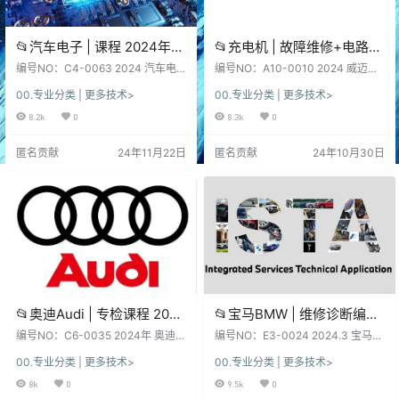
📂汽车电子 | 课程 2024年
📂充电机 | 故障维修+电路图
汽车电气电控故障诊断大师
2024年 威迈斯充电机跑板电
编号NO：C4-0063 2024 汽车电
编号NO：A10-0010 2024 威迈斯
班_111节（16.7G）[电路识读
气电控故障诊断大师班 电路识读 电
路图76份+故障维修30页 [底
充电机跑板电路图+维修指导书 底
00.专业分类 | 更多技术>
00.专业分类 | 更多技术>
气电路 故障案例 发动机 简 介 说 明
板 电源板 主控板 PFC驱动板 PFC
电气电路 故障案例 发动机]
板 电源板 主控板 PFC驱动
[Information] 汽修专业-百万级体验
故障 简 介 说 明 [Information] 汽修
8.2k
0
8.3k
0
板 PFC故障]
课！ 名师课程助推，自学勿传！ 查
专业-百万级体验课！ 名师课程助
询 关 键 字 [Keywords] 电路识读 电
推，自学勿传！ 查 询 关 键 字 [Key
匿名贡献
24年11月22日
匿名贡献
24年10月30日
气电路 故障案例 发动机 资料详细目
words] 威迈斯 底板 电源板 主控板
录 [Inventory] 001.1、电压与电流
PFC驱动板 PFC故障 资料详细目录
(理论+实操).mp4002.2、电阻与欧
[Inventory] 威迈斯VAILD系列充电
姆定律(理论+实操)…
机故障维修指导书目录…
📂奥迪Audi | 专检课程 2024
📂宝马BMW | 维修诊断编程
年 专检系统ODIS诊断读取测
2024.3 宝马BMW瑞金
编号NO：C6-0035 2024年 奥迪A
编号NO：E3-0024 2024.3 宝马B
量校准刷隐藏电路图针脚技
udi专检系统 技术培训课程 ODIS诊
4.46.14 最新中文+免注册
MW瑞金4.46.14 最新最全 中文+免
00.专业分类 | 更多技术>
00.专业分类 | 更多技术>
断 读取 测量 校准 刷隐藏 电路图针
注册+编程数据库+安装教程 版 软
术培训课程+SSP_103节
+编程数据库+安装教程 最全
脚 简 介 说 明 [Information] 汽修专
件系统：下载前, 先看一下日期和版
8k
0
9.5k
0
（6G）
版 [诊断+编程+维修手册+电
业-百万级体验课！ 名师课程助推，
本, 新老版本数据、权限各有差异、