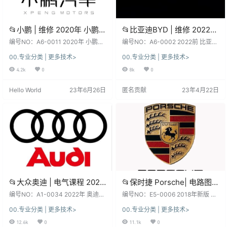
📂小鹏 | 维修 2020年 小鹏
📂比亚迪BYD | 维修 2022年
汽车P7 纯电动新能源 电路
前 全部系列:秦汉唐宋元
编号NO：A6-0011 2020年 小鹏汽
编号NO：A6-0002 2022前 比亚迪
图（158M）
车P7 纯电动新能源 电路图（158
E12356 混动DM-i+纯电
全部系列：混动+纯电+燃油车 离线
00.专业分类 | 更多技术>
00.专业分类 | 更多技术>
M） 关 键 字 ： 资料详细目录：(网
版维修手册+电路图资料(13.4G 868
EV+燃油车 离线版维修手册
站内可搜索关键字查询资料) 2020
4份) 关 键 字 ： E1纯电 E2纯电 E3
4.2k
0
8k
0
+电路图资料(13.4G 8684
年【小鹏汽车P7 纯电动新能源 电路
纯电 E5纯电 E6纯电 F0 F3 F6 G3 G
份)
图】 【汽修工程师】万G汽修技术
5 G6 K8 L3 M3 M6 S6 S7 T3 元
Hello World
23年6月26日
匿名贡献
23年4月22日
资源下载地址（官网vcxcar.com）.
[纯电EV] 唐 [混动DM EV] （2021
png 【汽修工程师】00-目录.pdf
~2015） 宋 [Plus DM-i MAX PRO
【汽修工程师】1.00概述.pdf 【汽
EV] （20…
修工程师】1.01电路图读图说明.pdf
【汽修工程…
📂大众奥迪 | 电气课程 2022
📂保时捷 Porsche| 电路图
年 原厂高级电气课程 电路图
2018年新版 Piwsi3中文版
编号NO：A1-0034 2022年 奥迪大
编号NO：E5-0006 2018年新版 保
波形分析 赠课件PDF (35课
众高级电气课程35课时 赠课件PDF
电路图单机离线查询系统 [送
时捷 Piwsi3 最新 中文版电路图系统
00.专业分类 | 更多技术>
00.专业分类 | 更多技术>
关 键 字 ：原价299，大众奥迪高级
新增2017 2018新款（5.5G） 软件
时)
安装教程+不加密+不绑定]
电气,舒适电气,传感器执行器,电路图
系统：下载前, 先看一下日期和版本,
12.6k
0
11.1k
0
新增2017 2018新款
课程,数据总线,波形分析,电子 本套
新老版本数据、权限各有差异、利