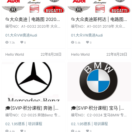
📂大众奥迪 | 电路图 2020年
📂大众奥迪斯柯达 | 电路图
大众奥迪原厂电路图离线
2019年 大众+奥迪+斯柯达
编号NO：A1-0032 2020年 大众奥
编号NO：A1-0031 2019年 大众
ElsaPro (1.3G)
迪原厂电路图 ElsaPro (1.3G) 关 键
原厂电路图 (2200份 1.9G)
+奥迪+斯柯达 原厂电路图 (2200份
01.大众VW奥迪Audi
01.大众VW奥迪Audi
字 ：2020年 大众奥迪原厂电路图 E
1.9G) 关 键 字 ：大众+奥迪+斯柯
lsaPro 本套资源：本站SVIP和VIP
达 原厂电路图 本套资源：本站SVIP
7.3k
0
5.4k
0
都能下载自学钻研, 资源种类繁多,
和VIP都能下载自学钻研, 资源种类
自行研究！更新不断, 勤则利, 荒则
繁多, 自行研究！更新不断, 勤则利,
Hello World
22年8月28日
Hello World
22年8月28日
废！ 本站资源：都来之不易，都在
荒则废！ 本站资源：都来之不易，
为您节省时间, 节约开支, 减轻生活
都在为您节省时间, 节约开支, 减轻
工作压力！有条件请支持购买正
生活工作压力！有条件请支持购买
版！ 特别提醒：仅限本站会员, 专业
正版！ 特别提醒：仅限本站会员, 专
技…
业技术无偿学…
🎓[SVIP·积分课程] 奔驰 |
🎓[SVIP·积分课程] 宝马 |
Benz 专检系统诊断系统
BMW 专检系统诊断系统
编号NO：C2-0025 奔驰Benz 专检
编号NO：C2-0024 宝马BMW 专检
Xentry使用 电路图WIS识读
系统诊断系统使用 电路图识读 22节
ISTA使用 电路图识读 14节
系统诊断系统使用 电路图识读 22节
02. 1.95德系 | 培训课程
02. 1.95德系 | 培训课程
课(2.73G) 关 键 字 ：奔驰专检系
课(1.24G) 关 键 字 ：宝马BMW专
23节课 (2.73G)
课 (1.24G)
统诊断系统Xentry使用 电路图WIS
检系统使用，电路图识读，线路测
4.6k
0
4.4k
0