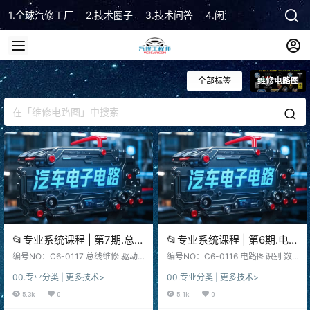
1.全球汽修工厂
2.技术圈子
3.技术问答
4.闲置市场
5.技术顾
全部标签
维修电路图
📂专业系统课程 | 第7期.总线
📂专业系统课程 | 第6期.电路
维修 驱动控制 高压互锁 快
图识别 数据流分析 正时讲解
编号NO：C6-0117 总线维修 驱动
编号NO：C6-0116 电路图识别 数
充慢充 防盗诊断 编码匹配
控制 高压互锁 快充慢充 防盗诊断
诊断原理 钥匙防盗 培训课程
据流分析 正时讲解 诊断原理 钥匙防
00.专业分类 | 更多技术>
00.专业分类 | 更多技术>
编码匹配 培训课程 Bus maintenan
盗 培训课程 Circuit diagram recog
课程_255节（34G）[电路图
_42节（3.6G）[电路图 数据
ce, drive control, high voltage inte
nition, data flow analysis, timing e
5.3k
0
5.1k
0
新能源 空调 发动机 变速箱
流 正时 空调 电器 电源 防盗
rlock, fast charging, slow chargin
xplanation, diagnostic principles,