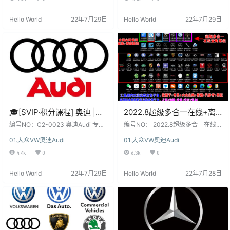
识读 本套资源：SVIP直接下载，VI
量 本套资源：SVIP直接下载，VIP
P需积分购买, 资源种类繁多, 自行研
需积分购买, 资源种类繁多, 自行研
Hello World
22年7月29日
Hello World
22年7月29日
究！更新不断, 勤则利, 荒则废！ 本
究！更新不断, 勤则利, 荒则废！ 本
站资源：都来之不易，都在为您节
站资源：都来之不易，都在为您节
省时间, 节约开支, 减轻生活工作压
省时间, 节约开支, 减轻生活工作压
力！有条件请支持购买正版！ 特别
力！有条件请支持购买正版！ 特别
提醒：仅限本…
提醒：仅限本站会员, 专…
🎓[SVIP·积分课程] 奥迪 |
2022.8超级多合一在线+离
Audi ODIS专检系统诊断系
线 查询系统: 德美日国产 最
编号NO：C2-0023 奥迪Audi 专检
编号NO： 2022.8超级多合一在线
统安装使用 编码刷隐藏
系统诊断使用 电路图识读 22节课(1.
新款车型 高中低车型 偏门车
+离线 查询系统 最新款车型 高中低
01.大众VW奥迪Audi
01.大众VW奥迪Audi
5G) 关 键 字 ：ODIS专检系统诊断
车型 偏门车型 维修手册+电路图+技
ELSA电路图识读 22节课
型 燃油车 新能源 混动车 维
系统使用 编码 刷隐藏 ELSA电路图
术通报+拆装资料+保养资料+技术
4.4k
0
6.3k
0
(1.5G)
修手册+电路图+技术通报
识读 电压测试 万用表使用 本套资
特性 查询内容：维修手册+电路图
+拆装资料+保养资料
源：SVIP直接下载，VIP需积分购
+技术通报+拆装资料+保养资料+技
Hello World
22年7月29日
Hello World
22年7月28日
买, 资源种类繁多, 自行研究！更新
术特性+故障案例 本套资源：本站会
不断, 勤则利, 荒则废！ 本站资源：
员VIP和SVIP，需要查询，联系管理
都来之不易，都在为您节省时间, 节
员！ 本站资源：都来之不易，都在
约开支, 减轻生活工作压力！有条件
为您节省时间, 节约开支, 减轻生活
请支持购买…
工作压力！有条件请支持购买正
版！ 特别…