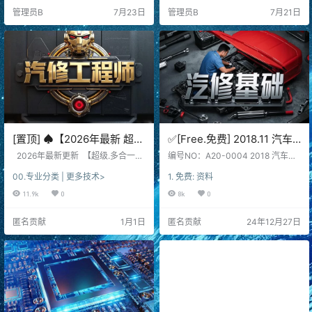
正时 电源 混合气CYX]
CYX]
g, anti-theft diagnosis, code matc
key anti-theft training course 简
管理员B
7月23日
管理员B
7月21日
hing training course 简 介 说 明 [Inf
介 说 明 [Information] 【汽修工程
or…
师】vcx…
[置顶] ♠【2026年最新 超级
✅[Free.免费] 2018.11 汽车
多合一 在线+离线 查询系
维修从入门到精通_403页
2026年最新更新 【超级.多合一在
编号NO：A20-0004 2018 汽车维
统】13+主力平台VIP超值体
线+离线 查询系统】 汇集13+国内
（80M）[发动机 底盘 车身
修从入门到精通 发动机 底盘 车身
00.专业分类 | 更多技术>
1. 免费: 资料
主力在线查询平台 F6智数+爱扳手
电气 保养 拆装 诊断 简 介 说 明 [Inf
验版【F6智数+爱扳手+畅意
电气 保养 拆装 诊断 电路图]
+畅意+原厂系统+ 宝典+修帝+精通
ormation] 本套属于免费资源：普通
11.9k
0
8k
0
+原厂系统+宝典+汽修帝+精
+195+*通+名匠 2020年开始~~20
注册用户（无需VIP），有账号即可
通+195..超级综合查询平
26年至今！！ 维修手册+电路图+技
登录、下载！ 若没有账号\邀请码：
匿名贡献
1月1日
匿名贡献
24年12月27日
术通报+ 拆装资料+保养资料+技术
请赞助普通用户（非VIP），后享本
台】德美日国产 最新款车型
特性 查询内容：超级体验：F6智数
站免费板块资源！ 本站坚持长期更
高中低车型 燃油车 新能源
+爱扳手+畅意+原厂系统+宝典+汽
新：各类汽修资料+教程+软件，但
混动车 维修手册+电路图+技
修帝+精通+195+修车T+名匠...等
绝大部分需要VIP会员！ 为感谢大家
等。 本套资源：本站…
的支持：介绍新人注册，都赠送…
术通报+拆装资料+保养资
料】