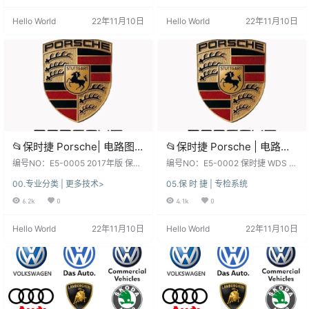
（5.5G）
资源：本站SVIP和VIP都能下载自学
弊！未测试, 仅供参考！ 不同版本：
Hello World
22年11月10日
Hello World
22年11月10日
钻研, 资源种类繁多, 自行研究！更
数据、功能、权限、win系统、安
新不断, 勤则利, 荒则废！ 本站资
装、破解 注册文件、补丁等都不
源：都来之不易，都在为您节省时
同，本站不免费提供！ 本套资源：
间, 节约开支, 减轻生活工作压力！
本站SVIP和VIP都能下载自学钻研,
有条件请支持购买正版！ 特别提
资源种类繁多, …
醒…
📂保时捷 Porsche| 电路图
📂保时捷 Porsche | 电路图
2017年版 Piwsi3中文版 电
2015年版 WDS中文版 电路
编号NO：E5-0005 2017年版 保时
编号NO：E5-0002 保时捷 WDS P
路图单机离线查询系统 [送汉
捷Piwsi3中文版 电路图系统 新增20
图单机离线查询系统【汉化
orsche 2015全电路图查询系统 中
00.专业分类 | 更多技术>
05.保 时 捷 | 专检系统
16 2017 款（4.8G） 软件系统：下
文汉化 （222M） 软件系统：每套
化教程+不加密+不绑定] 新
补丁+安装教程】(222M)
载前, 先看一下日期和版本, 新老版
软件下载使用前，先看一下日期和
6.2k
0
4.1k
0
增2016 2017 款（4.8G）
本数据、权限各有差异、利弊！未
版本，新老版本数据、权限各有差
测试, 仅供参考！ 不同版本：数据、
异，各有利弊！仅供参考！ 不同版
Hello World
22年11月10日
Hello World
22年11月10日
功能、权限、win系统、安装、破解
本：数据、功能、权限、win系统、
注册文件、补丁等都不同，本站不
安装方法、破解方法、注册文件、
免费提供！ 本套资源：本站SVIP和
补丁等都不相同，本站不免费提
VIP都能下载自学钻研, 资源种类繁
供！ 本套资源：本站VIP会员都能下
多, 自行研究！更新不断, 勤…
载自学钻研，资源种类繁多，自行
研究！更新不断…