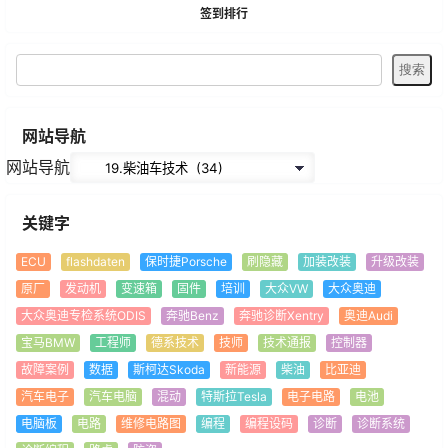
签到排行
网站导航
网站导航
关键字
ECU
flashdaten
保时捷Porsche
刷隐藏
加装改装
升级改装
原厂
发动机
变速箱
固件
培训
大众VW
大众奥迪
大众奥迪专检系统ODIS
奔驰Benz
奔驰诊断Xentry
奥迪Audi
宝马BMW
工程师
德系技术
技师
技术通报
控制器
故障案例
数据
斯柯达Skoda
新能源
柴油
比亚迪
汽车电子
汽车电脑
混动
特斯拉Tesla
电子电路
电池
电脑板
电路
维修电路图
编程
编程设码
诊断
诊断系统