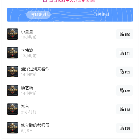
点击领取今天的签到奖励！
今日签到
连续签到
小星星
150
10小时前
李伟波
141
13小时前
漂洋过海来看你
152
14小时前
杨艺杨
145
14小时前
希言
116
21小时前
修奔驰的郝师傅
138
8月5日