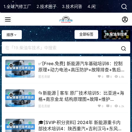
1.全球汽修工厂
2.技术圈子
3.技术问答
4.闲置市场
5.技术顾
全部标签
19.柴油车技术
排序
✅[Free.免费] 新能源汽车基础培训6：控制
原理+动力电池+高压防护+故障排查+售后
维修（150M）
匿名贡献
0
0
6.8k
📂新能源 | 客车 原厂技术培训5：比亚迪+海
格+南京金龙 结构原理图+故障+维护
（500M）
匿名贡献
0
0
6.2k
🎓[SVIP·积分资料] 2024年 新能源重卡内
部技术培训4：陕西重汽+吉利汉马+东风商