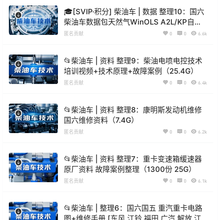
🎓[SVIP·积分] 柴油车 | 数据 整理10：国六
柴油车数据包天然气WinOLS A2L/KP自定
义 DCU优化 精准定义 最强标定（3200份
匿名贡献
0
0
6.6k
18.6G）
📂柴油车 | 资料 整理9：柴油电喷电控技术
培训视频+技术原理+故障案例（25.4G）
匿名贡献
0
0
6.4k
📂柴油车 | 资料 整理8：康明斯发动机维修
国六维修资料（7.4G）
匿名贡献
0
0
6.2k
📂柴油车 | 资料 整理7：重卡变速箱缓速器
原厂资料 故障案例整理（1300份 25G）
匿名贡献
0
0
6.1k
📂柴油车 | 整理6：国六国五 重汽重卡电路
图+维修手册 [东风 江铃 福田 广汽 解放 江