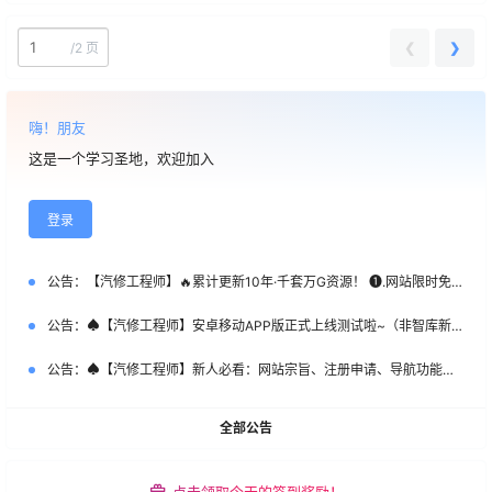
❮
❯
/
2 页
嗨！朋友
这是一个学习圣地，欢迎加入
登录
公告：
【汽修工程师】🔥累计更新10年·千套万G资源！ ❶.网站限时免费注册！ ❷.新客首次SVIP特惠：￥365 ❸.老会员永久SVIP补：￥666 （名额50个，加微优先）【管理员】微DataAuto
公告：
♠【汽修工程师】安卓移动APP版正式上线测试啦~（非智库新系统）
公告：
♠【汽修工程师】新人必看：网站宗旨、注册申请、导航功能、下载权限、快速查询等常用指南说明！
全部公告