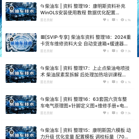
📂柴油车 | 资料 整理19：康明斯资料补充
WinOLS安装使用教程 数据优化配置
（7000份 55G）
匿名贡献
0
1
6.9k
🟥[SVIP·专享] 柴油车资料 整理18：2024重
卡货车维修资料大全 自动变速箱+缓速器维
修资料大全（3600份 112G）
匿名贡献
0
0
7.2k
📂柴油车 | 资料 整理17：上止点柴油电喷技
术 柴油尿素泵拆解 后处理加热培训课程
（36G）
匿名贡献
0
0
6.1k
📂柴油车 | 资料 整理16：63套国六货车整
车电气原理图+针脚定义图+维修手册+电路
图 [重汽 福田 江铃 东风 解放 大运]（120份
匿名贡献
0
0
7.3k
800M）
📂柴油车 | 资料 整理15：康明斯国六模板 动
力升级 优化变量 配置模板 调校标量（700