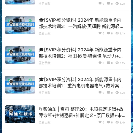
用+上汽红岩+大运 三电技术+故障案例
匿名贡献
0
0
6.2k
（130M）
🎓[SVIP·积分资料] 2024年 新能源重卡内
部技术培训3：一汽解放·英辉腾 新能源轻卡
多合一控制器+电池系统+故障案例 售后技
匿名贡献
0
0
6.1k
术培训（200M）
🎓[SVIP·积分资料] 2024年 新能源重卡内
部技术培训2：福田·欧曼·特百佳 氢动力+控
制+驱动+电机+电池+空调+制动+高压+低
匿名贡献
0
0
6.2k
压系统培训 (34份105M)
🎓[SVIP·积分资料] 2024年 新能源重卡内
部技术培训1：重汽电机电器电气+故障案例
+诊断工具+上位机（100M）
匿名贡献
0
0
6.2k
📂柴油车 | 资料 整理20：电喷标定逻辑+故
障诊断+控制逻辑+针脚定义+原厂数据+未
就绪资料（7500份 20.5G）
匿名贡献
0
0
6.4k