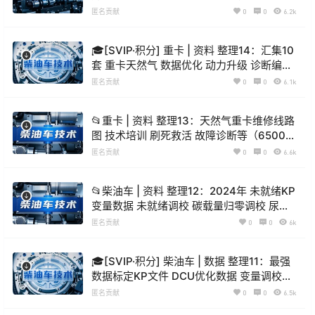
份 3.7G）
匿名贡献
0
0
6.2k
🎓[SVIP·积分] 重卡 | 资料 整理14：汇集10
套 重卡天然气 数据优化 动力升级 诊断编程
故障案例 资深修车 维修课程（4000份
匿名贡献
0
0
6.1k
130G）
📂重卡 | 资料 整理13：天然气重卡维修线路
图 技术培训 刷死救活 故障诊断等（6500份
44.5G）
匿名贡献
0
0
6.6k
📂柴油车 | 资料 整理12：2024年 未就绪KP
变量数据 未就绪调校 碳载量归零调校 尿素
液位调校视频课程（10.5G）
匿名贡献
0
0
6k
🎓[SVIP·积分] 柴油车 | 数据 整理11：最强
数据标定KP文件 DCU优化数据 变量调校表
调动力 油耗 DPF（1万份 24G）
匿名贡献
0
0
6.5k