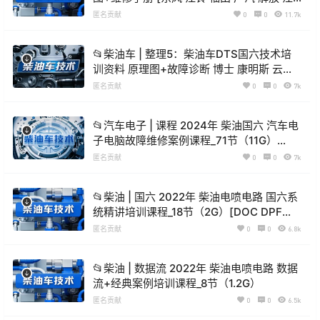
淮 玉柴 潍柴 锡柴]（2G）
匿名贡献
0
0
11.7k
📂柴油车 | 整理5：柴油车DTS国六技术培
训资料 原理图+故障诊断 博士 康明斯 云内
潍柴 玉柴 德龙（400M）
匿名贡献
0
0
7k
📂汽车电子 | 课程 2024年 柴油国六 汽车电
子电脑故障维修案例课程_71节（11G）
[ECU 芯片 传感器 气门 通讯 仪表]
匿名贡献
0
0
7k
📂柴油 | 国六 2022年 柴油电喷电路 国六系
统精讲培训课程_18节（2G）[DOC DPF
SCR ASC EGR VGT PM]
匿名贡献
0
0
6.8k
📂柴油 | 数据流 2022年 柴油电喷电路 数据
流+经典案例培训课程_8节（1.2G）
匿名贡献
0
0
6.5k