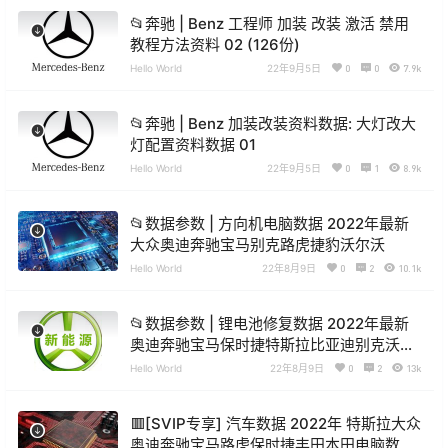
📂奔驰 | Benz 工程师 加装 改装 激活 禁用
教程方法资料 02 (126份)
Hello World
22年9月5日
0
0
7.9k
📂奔驰 | Benz 加装改装资料数据: 大灯改大
灯配置资料数据 01
Hello World
22年9月5日
0
1
8.9k
📂数据参数 | 方向机电脑数据 2022年最新
大众奥迪奔驰宝马别克路虎捷豹沃尔沃
Hello World
22年8月9日
0
2
10.1k
📂数据参数 | 锂电池修复数据 2022年最新
奥迪奔驰宝马保时捷特斯拉比亚迪别克沃尔
沃
Hello World
22年8月9日
0
2
13k
🟥[SVIP专享] 汽车数据 2022年 特斯拉大众
奥迪奔驰宝马路虎保时捷丰田本田电脑数据