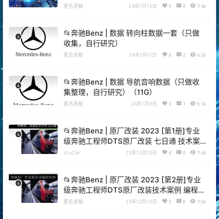
匿名贡献
24年1月12日
0
0
7.4k
📂奔驰Benz | 数据 转向柱数据一套（只做
收集，自行研究）
匿名贡献
24年1月11日
0
2
6.2k
📂奔驰Benz | 数据 导航音响数据（只做收
集整理，自行研究）（11G）
匿名贡献
24年1月9日
0
1
5.1k
📂奔驰Benz | 原厂改装 2023 [第1册]专业
级奔驰工程师DTS原厂改装 七日通 技术案
例 编程设码 升级改装 自学教程（390页）
VcxCar
23年12月13日
0
0
7.6k
📂奔驰Benz | 原厂改装 2023 [第2册]专业
级奔驰工程师DTS原厂改装技术案例 编程设
码 升级改装 自学教程（392页）
匿名贡献
23年12月13日
0
0
7.5k