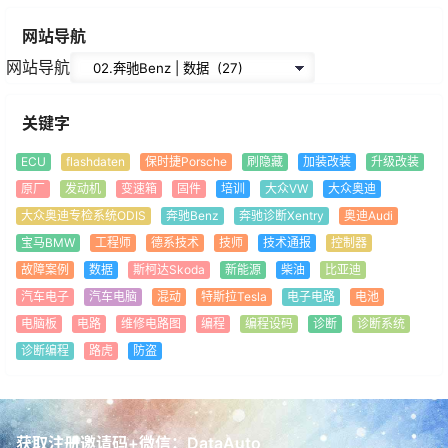
网站导航
网站导航
关键字
ECU
flashdaten
保时捷Porsche
刷隐藏
加装改装
升级改装
原厂
发动机
变速箱
固件
培训
大众VW
大众奥迪
大众奥迪专检系统ODIS
奔驰Benz
奔驰诊断Xentry
奥迪Audi
宝马BMW
工程师
德系技术
技师
技术通报
控制器
故障案例
数据
斯柯达Skoda
新能源
柴油
比亚迪
汽车电子
汽车电脑
混动
特斯拉Tesla
电子电路
电池
电脑板
电路
维修电路图
编程
编程设码
诊断
诊断系统
诊断编程
路虎
防盗
获取注册邀请码+微信：DataAuto