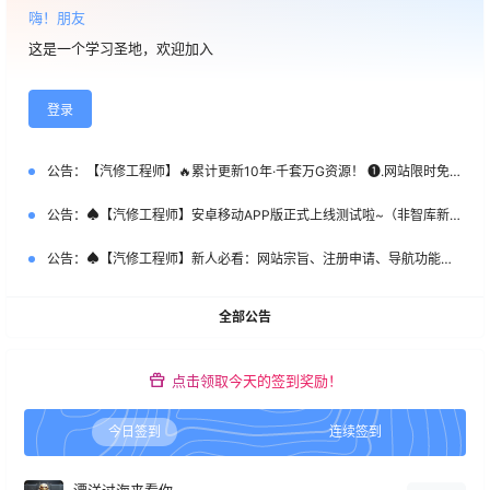
嗨！朋友
这是一个学习圣地，欢迎加入
登录
公告：
【汽修工程师】🔥累计更新10年·千套万G资源！ ❶.网站限时免费注册！ ❷.新客首次SVIP特惠：￥365 ❸.老会员永久SVIP补：￥666 （名额50个，加微优先）【管理员】微DataAuto
公告：
♠【汽修工程师】安卓移动APP版正式上线测试啦~（非智库新系统）
公告：
♠【汽修工程师】新人必看：网站宗旨、注册申请、导航功能、下载权限、快速查询等常用指南说明！
全部公告
点击领取今天的签到奖励！
今日签到
连续签到