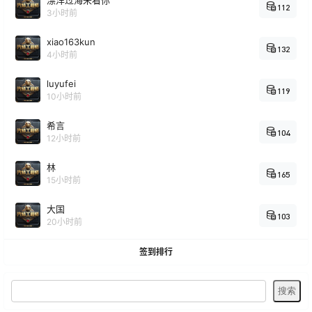
漂洋过海来看你
112
3小时前
xiao163kun
132
4小时前
luyufei
119
10小时前
希言
104
12小时前
林
165
15小时前
大国
103
20小时前
签到排行