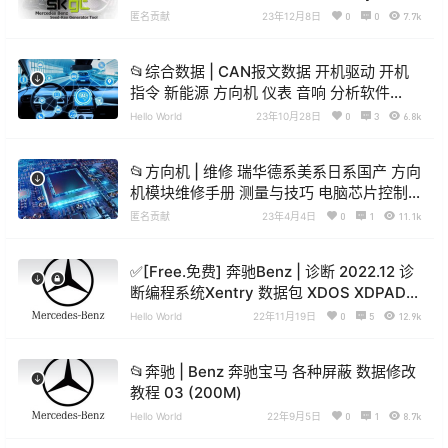
CODeH1 DeR v2.3（122M）
匿名贡献
23年12月8日
0
0
7.7k
📂综合数据 | CAN报文数据 开机驱动 开机
指令 新能源 方向机 仪表 音响 分析软件
（2.24G）
Hello World
23年10月28日
0
3
6.8k
📂方向机 | 维修 瑞华德系美系日系国产 方向
机模块维修手册 测量与技巧 电脑芯片控制
单元 故障分析维修教程+方向机数据 (123
匿名贡献
23年4月4日
0
1
11.1k
页)
✅[Free.免费] 奔驰Benz | 诊断 2022.12 诊
断编程系统Xentry 数据包 XDOS XDPAD2
XPT XD4NFZ支持新款车型(22G）
Hello World
22年11月19日
0
5
12.9k
📂奔驰 | Benz 奔驰宝马 各种屏蔽 数据修改
教程 03 (200M)
Hello World
22年9月5日
0
1
8.7k