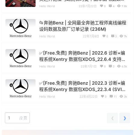
轻混 电池修复数据 发动机变速箱方向机数
Hello World
22年7月22日
0
4
7.8k
据
📂奔驰Benz | 全网最全奔驰工程师离线编程
设码数据及原厂订单记录 (236M)
Hello World
22年7月9日
0
3
7k
✅[Free.免费] 奔驰Benz | 2022.6 诊断+编
程系统Xentry 数据包XDOS_22.6.4 支持新
款车型[不带破解文件]（20.4G）
Hello World
22年7月1日
0
3
4.5k
✅[Free.免费] 奔驰Benz | 2022.3 诊断+编
程系统Xentry 数据包XDOS_22.3.4 (SVIP
提供安装教程+破解文件+注册机Key)
Hello World
22年4月22日
0
11
3k
（21.36G）
❮
❯
/
2 页