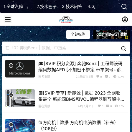
1.全球汽修工厂
2.技术圈子
3.技术问答
4.闲置市场
5.技术顾
全部标签
02.奔驰Benz | 数据
🎓[SVIP·积分资源] 奔驰Benz | 工程师设码
编码数据AED [不加密不绑定 带车架号+诊
断报告]（4600份数据 770M）
匿名贡献
24年5月13日
0
0
10.9k
🟥[SVIP·专享] 新能源 | 数据 2023 全网收
集最全 新能源BMS和VCU编程器刷写解电
数据 保时捷特斯拉比亚迪蔚来奇瑞北汽东风
匿名贡献
24年1月21日
0
0
9.9k
别克威马宁德（9G）
📂方向机 | 数据 方向机电脑数据（补充）
（106份）