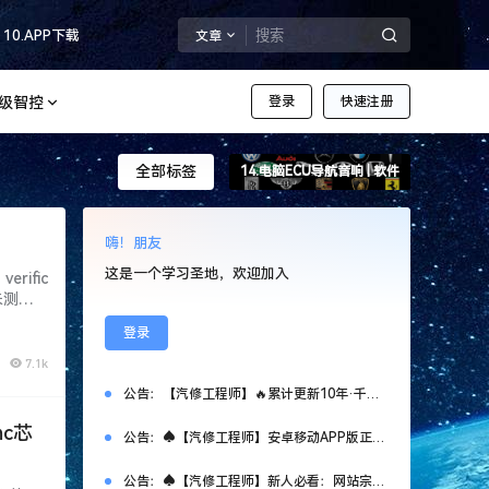
10.APP下载
文章
超级智控
登录
快速注册
全部标签
14.电脑ECU导航音响 | 软件
嗨！朋友
这是一个学习圣地，欢迎加入
erific
未测试,
站不免费
登录
7.1k
公告：
【汽修工程师】🔥累计更新10年·千套万G资源！ ❶.网站限时免费注册！ ❷.新客首次SVIP特惠：￥365 ❸.老会员永久SVIP补：￥666 （名额50个，加微优先）【管理员】微DataAuto
mc芯
公告：
♠【汽修工程师】安卓移动APP版正式上线测试啦~（非智库新系统）
公告：
♠【汽修工程师】新人必看：网站宗旨、注册申请、导航功能、下载权限、快速查询等常用指南说明！