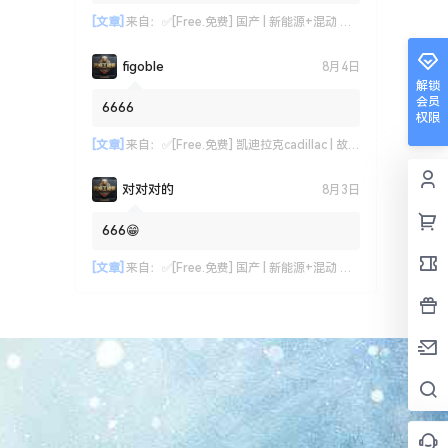
[文章]
来自：
✅[Free.免费] 国产 | 新能源+混动 技术故障案例汇总04：比亚迪+上汽+一汽+上汽+长城+吉利+奇瑞（770份）
figoble
8月4日
解锁
会员
6666
权限
[文章]
来自：
✅[Free.免费] 凯迪拉克cadillac | 故障维修案例 原厂技术通报 ATS CT6 CTS SRX XT4 XT5 XT6 XTS (关注更新)（240份）
对对对的
8月3日
666😁
[文章]
来自：
✅[Free.免费] 国产 | 新能源+混动 技术故障案例汇总04：比亚迪+上汽+一汽+上汽+长城+吉利+奇瑞（770份）