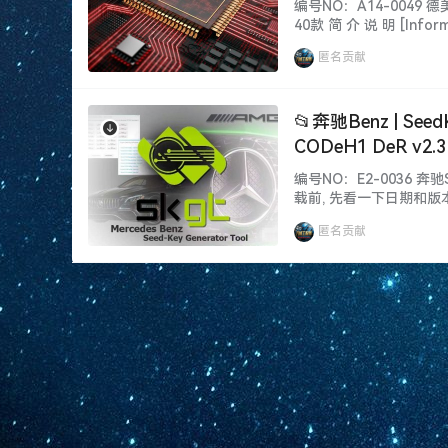
编号NO：A14-0049
40款 简 介 说 明 [I
键 字 [Keywords
匿名贡献
法（40款） 资料详细目录 [In
📂奔驰Benz | Se
CODeH1 DeR v2
编号NO：E2-0036 奔驰
载前, 先看一下日期和版
功能、权限、win系统、
匿名贡献
和VIP都能下载自学钻研,