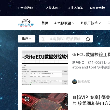
1.全球汽修工厂
2.技术圈子
3.技术问答
4.闲置市场
首页
A.汽修联盟
B.原厂技术
排序
📂ECU数据校验工具
编号NO：E11-0051 L-su
ation and too
仅供参考！ 不同版本：
提供！ 本套资源：本站SVI
匿名贡献
🟥[SVIP·专享
片 接线图和使用方