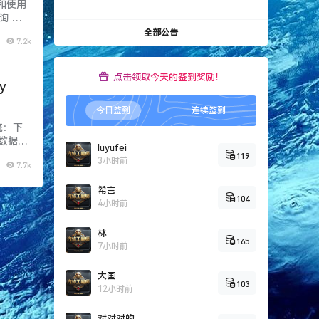
图和使用
询 关
和使用方
全部公告
7.2k
点击领取今天的签到奖励！
y
今日签到
连续签到
系统：下
：数据、
luyufei
VIP
119
3小时前
7.7k
希言
104
4小时前
林
165
7小时前
大国
103
12小时前
对对对的