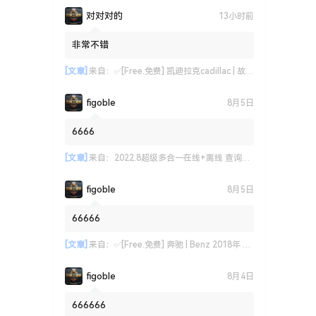
对对对的
13小时前
非常不错
[文章]
来自：
✅[Free.免费] 凯迪拉克cadillac | 故障维修案例 原厂技术通报 ATS CT6 CTS SRX XT4 XT5 XT6 XTS (关注更新)（240份）
figoble
8月5日
6666
[文章]
来自：
2022.8超级多合一在线+离线 查询系统: 德美日国产 最新款车型 高中低车型 偏门车型 燃油车 新能源 混动车 维修手册+电路图+技术通报+拆装资料+保养资料
figoble
8月5日
66666
[文章]
来自：
✅[Free.免费] 奔驰 | Benz 2018年 新款奔驰原厂资料 结构原理和基本功能说明(218份)
figoble
8月4日
666666