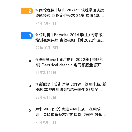
2
📂四轮定位 | 培训 2024年 快速掌握实操
逻辑经验 四轮定位技术 24集 原价400
（3.5G）
24年2月23日
3
📂保时捷 | Porsche 2016年(上) 专家版
培训视频课程 会场视频 【带2022年最新
课件】 (28G)
22年10月15日
4
📂奔驰Benz | 原厂培训 2022年 [宝驰名
车] Electrical chassis 电气和底盘 原厂技
术培训 Xentry诊断系统
22年3月15日
5
📂新能源 | 培训课程 2019年 刘朝丰版: 新
能源 车型详细培训视频+课件 85集全 电
池基础 控制器 快充慢充 高压互锁 能量回
22年6月13日
收(8.7G)
6
🎓[SVIP·积分] 奥迪Audi | 原厂 在线培
训：直接接车技术全面检查（保密, 外传
封号）
23年8月31日