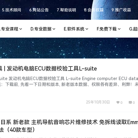
5.技术顾问
6.网站公告
7.帮助说明
8.会员权益
9.推广收益
C.专业课程
D.专业数据
E.软件系统
F.免费下载
G.
 | 发动机电脑ECU数据校验工具L-suite
ite 发动机电脑ECU数据校验工具 L-suite Engine computer ECU data v
l 软件系统：下载前, 先看一下日期和版本, 新老版本数据、权限各有差异、利弊！
数据、功能、权限、win系统、安装、破解 注册文件、补丁等都不同，本
P和…...
25年10月30日
0
0
] 德美日系 新老款 主机导航音响芯片维修技术 免拆线读取Em
法（40款车型）