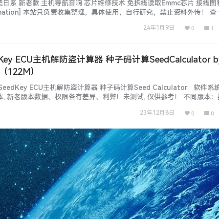
 德美日系 新老款 主机导航音响 芯片维修技术 免拆线读取Emmc芯片 接线
nformation] 本站只负责收集整理，具体使用，自行研究，禁止资料外传！ 查 
] 德美日系 新老款 主机导航音响 芯片维修技术 免拆线读取Emmc芯片 接线图
24年1月9日
0
1
ventory] 【…...
edKey ECU主机解防盗计算器 种子码计算SeedCalculator b
.3（122M）
SeedKey ECU主机解防盗计算器 种子码计算Seed Calculator 软件
本, 新老版本数据、权限各有差异、利弊！未测试, 仅供参考！ 不同版本
安装、破解 注册文件、补丁等都不同，本站不免费提供！ 本套资源：本站S
23年12月8日
0
0
 资源种类繁多, 自行研究！更新不…...