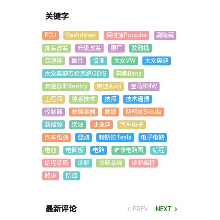
关键字
ECU
flashdaten
保时捷Porsche
刷隐藏
加装改装
升级改装
原厂
发动机
变速箱
固件
培训
大众VW
大众奥迪
大众奥迪专检系统ODIS
奔驰Benz
奔驰诊断Xentry
奥迪Audi
宝马BMW
工程师
德系技术
技师
技术通报
控制器
故障案例
数据
斯柯达Skoda
新能源
柴油
比亚迪
汽车电子
汽车电脑
混动
特斯拉Tesla
电子电路
电池
电脑板
电路
维修电路图
编程
编程设码
诊断
诊断系统
诊断编程
路虎
防盗
最新评论
PREV
NEXT