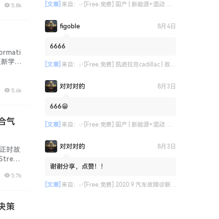
[文章]
来自：
✅[Free.免费] 国产 | 新能源+混动 技术故障案例汇总04：比亚迪+上汽+一汽+上汽+长城+吉利+奇瑞（770份）
5.8k
figoble
8月4日
）
6666
rmati
更新学习
[文章]
来自：
✅[Free.免费] 凯迪拉克cadillac | 故障维修案例 原厂技术通报 ATS CT6 CTS SRX XT4 XT5 XT6 XTS (关注更新)（240份）
 ├──
对对对的
8月3日
5.6k
666😁
混合气
[文章]
来自：
✅[Free.免费] 国产 | 新能源+混动 技术故障案例汇总04：比亚迪+上汽+一汽+上汽+长城+吉利+奇瑞（770份）
对对对的
8月3日
 正时故
Strea
谢谢分享，点赞！！
5.7k
[文章]
来自：
✅[Free.免费] 2020.9 汽车故障诊断手册_497页（18M）[发动机 变速箱 电脑 防盗 空调 仪表]
 决策