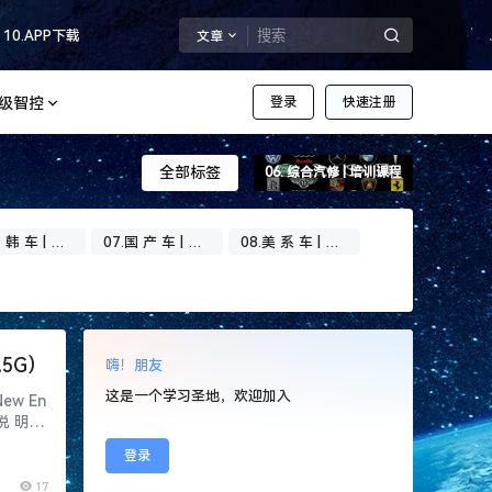
10.APP下载
文章
超级智控
登录
快速注册
全部标签
06. 综合汽修 | 培训课程
 韩 车 | 专
07.国 产 车 | 专
08.美 系 车 | 专
题
题
.5G）
嗨！朋友
这是一个学习圣地，欢迎加入
ew En
说 明 [I
登录
17