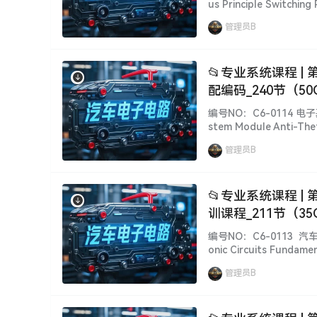
us Principle Switchi
car.com 百万级培
管理员B
📂专业系统课程 | 第4期.汽车电子电路
配编码_240节（50
编号NO：C6-0114 电子
stem Module Anti-Thef
on] 【汽修工程师】vcx
管理员B
📂专业系统课程 |
训课程_211节（3
藏]
编号NO：C6-0113 汽
onic Circuits Fundamen
ion Programming Train
管理员B