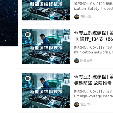
编号NO：C6-0120 新能
ization: Safety Protec
介 说 明 [Informatio
管理员B
📂专业系统课程 |
电 课程_134节（8
编号NO：C6-0119 电子电
munication networks, h
简 介 说 明 [Informati
匿名贡献
📂专业系统课程 |
钥匙防盗 故障维修 
源 电机 CYX]
编号NO：C6-0118 电子
uit high-voltage interl
nti-theft, fault repai
管理员B