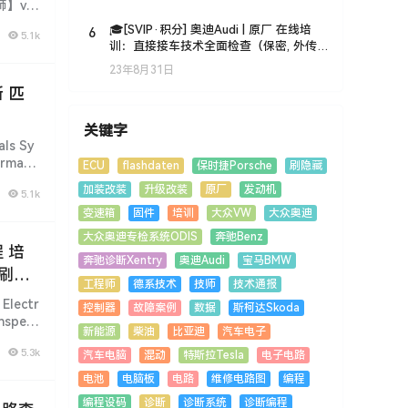
收(8.7G)
程师】vcx
6
🎓[SVIP·积分] 奥迪Audi | 原厂 在线培
5.1k
训：直接接车技术全面检查（保密, 外传
封号）
23年8月31日
关键字
s Sy
rmati
ECU
flashdaten
保时捷Porsche
刷隐藏
加装改装
升级改装
原厂
发动机
5.1k
变速箱
固件
培训
大众VW
大众奥迪
大众奥迪专检系统ODIS
奔驰Benz
 培
奔驰诊断Xentry
奥迪Audi
宝马BMW
 刷隐
工程师
德系技术
技师
技术通报
lectr
控制器
故障案例
数据
斯柯达Skoda
Inspect
新能源
柴油
比亚迪
汽车电子
5.3k
汽车电脑
混动
特斯拉Tesla
电子电路
电池
电脑板
电路
维修电路图
编程
编程设码
诊断
诊断系统
诊断编程