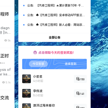
公告：
【汽修工程师】🔥累计更新10年·千套万G资源！ ❶.网站限时免费注册！ ❷.新客首次SVIP特惠：￥365 ❸.老会员永久SVIP补：￥666 （名额50个，加微优先）【管理员】微DataAuto
工程师
公告：
♠【汽修工程师】安卓移动APP版正式上线测试啦~（非智库新系统）
公告：
♠【汽修工程师】新人必看：网站宗旨、注册申请、导航功能、下载权限、快速查询等常用指南说明！
iagn
明 [Inf
全部公告
5k
点击领取今天的签到奖励！
 正时
机
今日签到
连续签到
is of
ar key
小星星
150
4小时前
5.1k
李伟波
141
8小时前
 交流
漂洋过海来看你