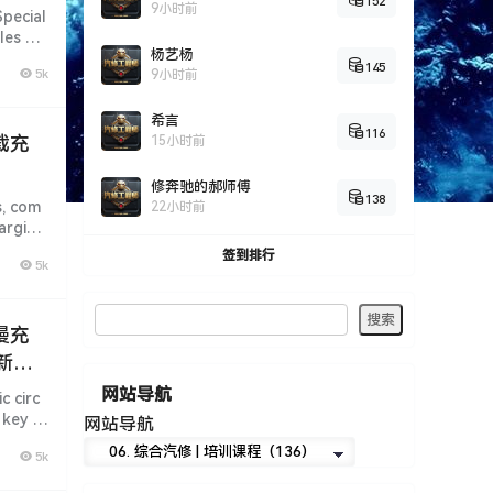
152
9小时前
ecial
ples 简
杨艺杨
145
5k
9小时前
希言
116
载充
15小时前
修奔驰的郝师傅
138
 com
22小时前
harging
签到排行
5k
慢充
 新能
网站导航
circ
 key a
网站导航
5k