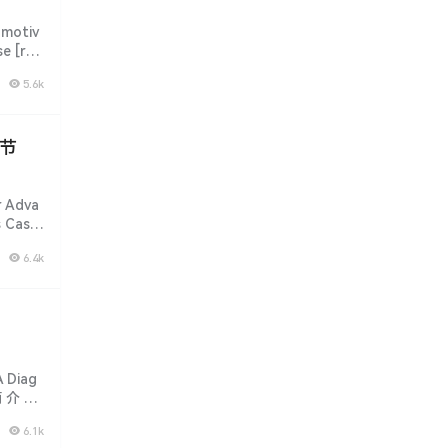
otiv
se [rec
5.6k
8节
 Adva
s Case
6.4k
Diag
 简 介 说
6.1k