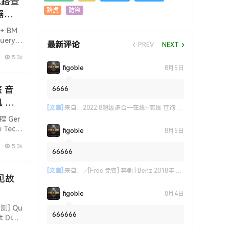
电路查
路虎
防盗
器
+ BM
Query
最新评论
PREV
NEXT
5.3k
figoble
8月5日
 音
6666
 变
[文章]
来自：
2022.8超级多合一在线+离线 查询系统: 德美日国产 最新款车型 高中低车型 偏门车型 燃油车 新能源 混动车 维修手册+电路图+技术通报+拆装资料+保养资料
 Ger
e Tech
figoble
8月5日
5.3k
66666
[文章]
来自：
✅[Free.免费] 奔驰 | Benz 2018年 新款奔驰原厂资料 结构原理和基本功能说明(218份)
见故
figoble
8月4日
] Qu
666666
t Diag