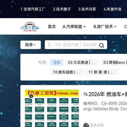
1.全球汽修工厂
2.技术圈子
3.技术问答
4.闲置市场
首页
A.汽修联盟
B.原厂技术
排序
专题：
全部
02.大众奥迪 | 专
03.奔驰Benz |
题
专题
10.跑车超跑 | 专
11.新 能 源 | 专
题
题
📂2026年 燃油
编号NO：C6-0093 202
ergy Vehicles Body Ci
nformation] 【汽修工
匿名贡献