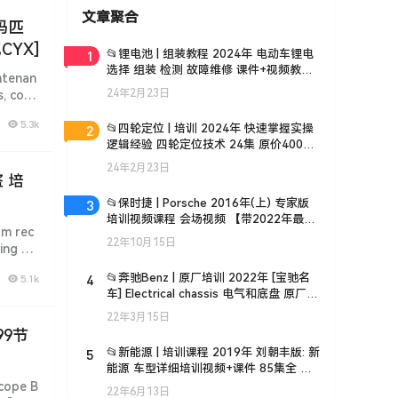
文章聚合
码匹
CYX]
1
📂锂电池 | 组装教程 2024年 电动车锂电
选择 组装 检测 故障维修 课件+视频教学
enan
35集（18G）
24年2月23日
s, code
5.3k
2
📂四轮定位 | 培训 2024年 快速掌握实操
逻辑经验 四轮定位技术 24集 原价400
（3.5G）
24年2月23日
 培
3
📂保时捷 | Porsche 2016年(上) 专家版
培训视频课程 会场视频 【带2022年最新
 rec
课件】 (28G)
22年10月15日
ning co
4
📂奔驰Benz | 原厂培训 2022年 [宝驰名
5.1k
车] Electrical chassis 电气和底盘 原厂技
术培训 Xentry诊断系统
22年3月15日
99节
5
📂新能源 | 培训课程 2019年 刘朝丰版: 新
能源 车型详细培训视频+课件 85集全 电
池基础 控制器 快充慢充 高压互锁 能量回
ope B
22年6月13日