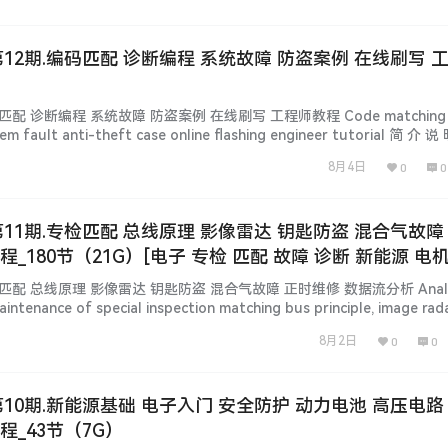
 第12期.编码匹配 诊断编程 系统故障 防盗案例 在线刷写 
）
匹配 诊断编程 系统故障 防盗案例 在线刷写 工程师教程 Code matching d
m fault anti-theft case online flashing engineer tutorial 简 介 说 
师】vcxcar.com 百万级培训课！名师课程助推！ 全球…...
8月4日
0
0
 第11期.专检匹配 总线原理 影像雷达 钥匙防盗 混合气故障
程_180节（21G）[电子 专检 匹配 故障 诊断 新能源 电
检匹配 总线原理 影像雷达 钥匙防盗 混合气故障 正时维修 数据流分析 Analys
aintenance of special inspection matching bus principle, image rad
ult 简 介 说 明 [Informati…...
8月2日
0
0
 第10期.新能源基础 电子入门 安全防护 动力电池 高压电路
程_43节（7G）