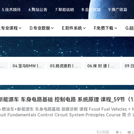
5.技术顾问
6.网站公告
7.帮助说明
8.会员权益
9.推广收益
C.专业课程
D.专业数据
E.软件系统
F.免费下载
G.
04.宝马BMW |
05.路虎捷豹 | 专
06.保 时 捷 | 专
09.日
专题
题
题
题
车+新能源车 车身电路基础 控制电路 系统原理 课程_59节（1
6 燃油车+新能源车 车身电路基础 故障诊断 课程 Fossil Fuel Vehicles + N
rcuit Fundamentals Control Circuit System Principles Course 简 介 
程师】vcxcar.com 百万级培训课！名…...
8小时前
0
0