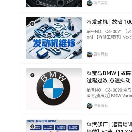
匿名贡献
📂发动机 | 故障
编号NO：C6-0091 （老课程
on] 【汽修工程师】vc
网站！更新10年！ 查 询 关
【汽修工程师…...
匿名贡献
📂宝马BMW | 
过稀过浓 怠速抖动
编号NO：C6-0090
障 机油压力] BMW Various 
m Analysis [Lean/Rich 
匿名贡献
📂汽修厂 | 运营
绩效]_50节（11.3