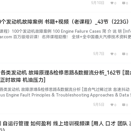
5月10日
0
0
 100个发动机故障案例 书籍+视频（老课程）_43节（223G
）100个发动机故障案例 100 Engine Failure Cases 简 介 说 明 [Info
xcar.com 百万级培训课！名师课程助推！ 全球+全中国最大汽修技术资料
 键 字 [Keywords] 100个发动机故障案例 资料详细目录 [Inventory]
5月7日
0
0
故障 各类发动机 故障原理&检修思路&数据流分析_162节 [
 正时故障 机油压力]
 宝马各类发动机 故障原理&检修思路&数据流分析 [混合气过稀过浓 怠速抖动
Engine Fault Principles & Troubleshooting Approaches & Data 
Mixture, Idle Roughness…...
5月5日
0
0
培训 自运行管理 如何盈利 线上培训视频课 [用人 口才 团队
4G）