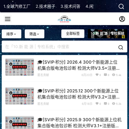
1.全球汽修工厂
2.技术圈子
3.技术问答
4.闲置市场
5.技术顾
全部标签
10.新 能 源 | 专检系统
排序
筛选
🎓[SVIP·积分] 2026.4 300个新能源上位
机集合版电池包诊断 检测大师V3.5+注册版
+破解教程（6.5G）[电池测量 故障读取 针
匿名贡献
6月20日
0
0
5.4k
脚定义 接线图]
🎓[SVIP·积分] 2025.12 300个新能源上位
机集合版电池包诊断 检测大师V3.2+注册版
+破解教程（6.5G）[电池测量 故障读取 针
匿名贡献
6月18日
0
0
5.2k
脚定义 接线图]
🎓[SVIP·积分] 2025.9 300个新能源上位机
集合版电池包诊断 检测大师V3.1+注册版