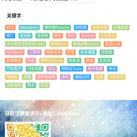
关键字
ECU
flashdaten
保时捷Porsche
刷隐藏
加装改装
升级改装
原厂
发动机
变速箱
固件
培训
大众VW
大众奥迪
大众奥迪专检系统ODIS
奔驰Benz
奔驰诊断Xentry
奥迪Audi
宝马BMW
工程师
德系技术
技师
技术通报
控制器
故障案例
数据
斯柯达Skoda
新能源
柴油
比亚迪
汽车电子
汽车电脑
混动
特斯拉Tesla
电子电路
电池
电脑板
电路
维修电路图
编程
编程设码
诊断
诊断系统
诊断编程
路虎
防盗
获取注册邀请码+微信：DataAuto