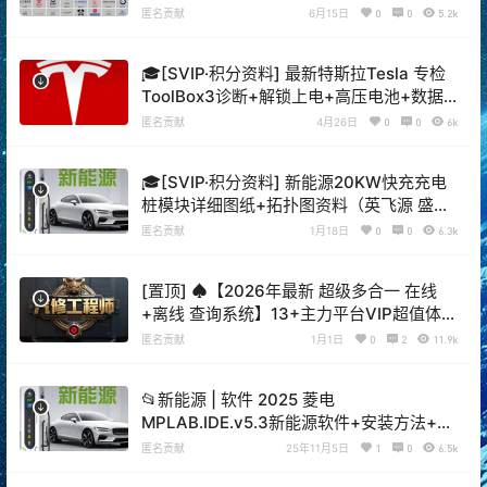
+破解教程（18G）[电池测量 故障读取 针脚
匿名贡献
6月15日
0
0
5.2k
定义 接线图]
🎓[SVIP·积分资料] 最新特斯拉Tesla 专检
ToolBox3诊断+解锁上电+高压电池+数据
流+热泵冷却系统 详细上手教程（76页）
匿名贡献
4月26日
0
0
6k
🎓[SVIP·积分资料] 新能源20KW快充充电
桩模块详细图纸+拓扑图资料（英飞源 盛弘
英可瑞 永联)（400M）
匿名贡献
1月18日
0
0
6.3k
[置顶] ♠【2026年最新 超级多合一 在线
+离线 查询系统】13+主力平台VIP超值体验
版【F6智数+爱扳手+畅意+原厂系统+宝典
匿名贡献
1月1日
0
2
11.9k
+汽修帝+精通+195..超级综合查询平台】德
美日国产 最新款车型 高中低车型 燃油车 新
📂新能源 | 软件 2025 菱电
能源 混动车 维修手册+电路图+技术通报
MPLAB.IDE.v5.3新能源软件+安装方法+登
+拆装资料+保养资料】
录密码+数据刷写教程（900M）
匿名贡献
25年11月5日
1
0
6.5k