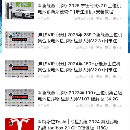
📂新能源 | 诊断 2025 宁德时代v7.0 上位机
电池诊断系统软件 [带注册机+安装教程]
（100M）
匿名贡献
25年10月23日
0
0
6.7k
🎓[SVIP·积分] 2025年 289个新能源上位机
集合版电池包诊断 检测大师V2.3+附带注册
机+教程（5.6G）[电池测量 故障读取 针脚
匿名贡献
25年2月17日
0
3
9.2k
定义 接线图]
🎓[SVIP·积分] 2024年 150+新能源上位机
集合版电池包诊断 检测大师V2.0+附带注册
机+教程（6G）[电池测量 故障读取 针脚定
匿名贡献
25年2月16日
0
0
7.6k
义 接线图]
📂新能源 | 诊断 2023年 100+上位机集合版
电池包诊断 检测大师V1.07 破解版（4.2G）
[电池测量 故障读取 针脚定义 接线图]
匿名贡献
25年2月15日
0
0
7.3k
📂特斯拉Tesla | 专检系统 2024 离线诊断
系统 toolbox 2.1 GHO镜像版（18G）