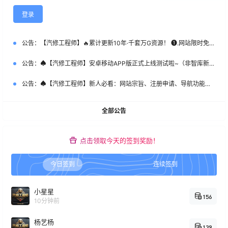
登录
公告：
【汽修工程师】🔥累计更新10年·千套万G资源！ ❶.网站限时免费注册！ ❷.新客首次SVIP特惠：￥365 ❸.老会员永久SVIP补：￥666 （名额50个，加微优先）【管理员】微DataAuto
公告：
♠【汽修工程师】安卓移动APP版正式上线测试啦~（非智库新系统）
公告：
♠【汽修工程师】新人必看：网站宗旨、注册申请、导航功能、下载权限、快速查询等常用指南说明！
全部公告
点击领取今天的签到奖励！
今日签到
连续签到
小星星
156
10分钟前
杨艺杨
139