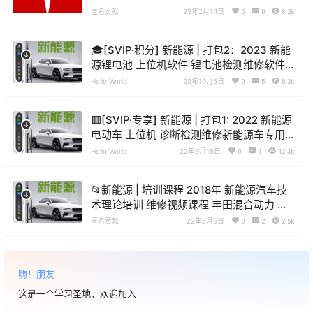
匿名贡献
25年2月14日
0
0
8.2k
🎓[SVIP·积分] 新能源 | 打包2：2023 新能
源锂电池 上位机软件 锂电池检测维修软件
+解电数据 2（10G）
Hello World
23年10月5日
0
5
8.2k
🟥[SVIP·专享] 新能源 | 打包1: 2022 新能源
电动车 上位机 诊断检测维修新能源车专用
软件 锂电池上位机软件(5.2G)
Hello World
22年9月16日
0
1
12.3k
📂新能源 | 培训课程 2018年 新能源汽车技
术理论培训 维修视频课程 丰田混合动力 比
亚迪北汽新能源技术（3.8G）
匿名贡献
22年6月9日
0
2
2.5k
嗨！朋友
这是一个学习圣地，欢迎加入