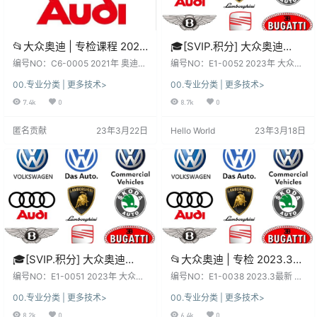
📂大众奥迪 | 专检课程 2021
🎓[SVIP.积分] 大众奥迪
年 奥迪培训课程8期 专检 工
2023年 诊断系统 ODIS
编号NO：C6-0005 2021年 奥迪培
编号NO：E1-0052 2023年 大众奥
程师 ELSA 电路基础 CAN 数
训课程8期 专检 工程师 ELSA 电路
11+工程师14.1【GHO系统
迪专检系统 ODIS 11+工程师14.1 G
00.专业分类 | 更多技术>
00.专业分类 | 更多技术>
基础 CAN 数据流 防盗 40节课(3.8
HO系统（6154版） 软件系统：下
据流 防盗 40节课(3.8G）
6154版】大众奥迪斯柯达兰
G） 关 键 字 ：大众奥迪 | 专检课程
载前, 先看一下日期和版本, 新老版
7.4k
0
8.7k
0
博宾利（50G）
2021年 奥迪培训课程8期 专检 工程
本数据、权限各有差异、利弊！未
师 ELSA 电路基础 CAN 数据流 防盗
测试, 仅供参考！ 不同版本：数据、
匿名贡献
23年3月22日
Hello World
23年3月18日
本套资源：本站SVIP和VIP都能下载
功能、权限、win系统、安装、破解
自学钻研, 资源种类繁多, 自行研
注册文件、补丁等都不同，本站不
究！更新不断, 勤则利, 荒则废！ 本
免费提供！ 本套资源：本站SVIP和
站资源：都来之不易，都在为您节
VIP都能下载自学钻研, 资源种类繁
省…
多, 自行研究！更新…
🎓[SVIP.积分] 大众奥迪
📂大众奥迪 | 专检 2023.3
2023年 诊断系统
工程师ODIS-E 16代16.0【注
编号NO：E1-0051 2023年 大众奥
编号NO：E1-0038 2023.3最新 大
ODIS7.21+工程师
迪专检系统 ODIS7.21+工程师12.2
册版+安装教程+证书+补
众奥迪 工程师系统odis E 16-odis E
00.专业分类 | 更多技术>
00.专业分类 | 更多技术>
GHO系统（5054版） 软件系统：
ngineering16 注册版 (4.54G) 软件
12.2【GHO系统 5054版】
丁】大众奥迪斯柯达兰博宾
下载前, 先看一下日期和版本, 新老
系统：下载前, 先看一下日期和版本,
8.2k
0
6.4k
0