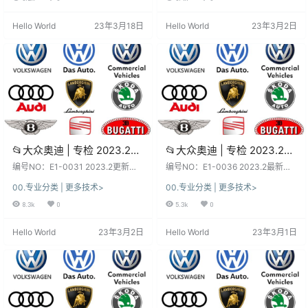
大众奥迪斯柯达兰博宾利
利 (4.54G)
版本数据、权限各有差异、利弊！
新老版本数据、权限各有差异、利
（50G）
未测试, 仅供参考！ 不同版本：数
弊！未测试, 仅供参考！ 不同版本：
Hello World
23年3月18日
Hello World
23年3月2日
据、功能、权限、win系统、安装、
数据、功能、权限、win系统、安
破解 注册文件、补丁等都不同，本
装、破解 注册文件、补丁等都不
站不免费提供！ 本套资源：本站SVI
同，本站不免费提供！ 本套资源：
P和VIP都能下载自学钻研, 资源种类
本站SVIP和VIP都能下载自学钻研,…
繁多, 自行研究！更…
📂大众奥迪 | 专检 2023.2数
📂大众奥迪 | 专检 2023.2数
据更新 工程师ODIS-E 14代
据更新 工程师ODIS-E 12代
编号NO：E1-0031 2023.2更新
编号NO：E1-0036 2023.2最新数
14.1【免注册+安装教程+证
【大众奥迪 工程师Odis-E 14.1 免注
12.22【注册机Key+安装教
据【大众奥迪斯柯达兰博宾利 工程
00.专业分类 | 更多技术>
00.专业分类 | 更多技术>
册版+安装包-支持正版盗版6154】
师ODIS-E 12.22证书+补丁+驱动
书+补丁】大众奥迪斯柯达兰
程+证书+补丁】大众奥迪斯
软件系统：下载前, 先看一下日期
+注册机Key】 软件系统：下载前,
8.3k
0
5.3k
0
博宾利 (2.9G)
柯达兰博宾利 (3.44G)
和版本, 新老版本数据、权限各有差
先看一下日期和版本, 新老版本数
异、利弊！未测试, 仅供参考！ 不同
据、权限各有差异、利弊！未测试,
Hello World
23年3月2日
Hello World
23年3月1日
版本：数据、功能、权限、win系
仅供参考！ 不同版本：数据、功
统、安装、破解 注册文件、补丁等
能、权限、win系统、安装、破解 注
都不同，本站不免费提供！ 本套资
册文件、补丁等都不同，本站不免
源：本站SVIP和VIP都能下载自学钻
费提供！ 本套资源：本站SVIP和VI
研, 资源种类繁多, 自…
P都能下载自学钻研, 资源种类…