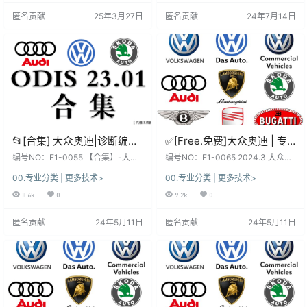
异、利弊！未测试, 仅供参考！ 不同
自学勿传！ 查 询 关 键 字 [Keywor
匿名贡献
25年3月27日
匿名贡献
24年7月14日
版本：数据、功能、权限、win系
ds] 奥迪Audi专检系统ODIS诊断 读
统、安装、破解 注册文件、补丁等
取 测量 校准 刷隐藏 电路图针脚查
都不同，本站不免费提供！ 本套资
询 技术培训课程+SSP资料 资料详
源：本站SVIP和VIP都能下载自学钻
细目录 [Inventory…
研, 资源种类繁多,…
📂[合集] 大众奥迪|诊断编程
✅[Free.免费]大众奥迪 | 专
2024~2023年 大众奥迪系
检系统 2024.3 原厂诊断编
编号NO：E1-0055 【合集】-大众
编号NO：E1-0065 2024.3 大众奥
列9品牌专检系统ODIS-
系列9品牌专检系统 数据包 2024
程系统 ODIS 23.21 [外网版
迪诊断系统 ODIS 23.21 软件系
00.专业分类 | 更多技术>
00.专业分类 | 更多技术>
~2023年 ODIS-S 23.01（6154
统：下载前, 先看一下日期和版本,
S23.01数据包（6154适用）
有证书 缺注册机]（35.5G）
版） 软件系统：下载前, 先看一下
新老版本数据、权限各有差异、利
8.6k
0
9.2k
0
(200G以上)
日期和版本, 新老版本数据、权限各
弊！未测试, 仅供参考！ 不同版本：
有差异、利弊！未测试, 仅供参考！
数据、功能、权限、win系统、安
匿名贡献
24年5月11日
匿名贡献
24年5月11日
不同版本：数据、功能、权限、win
装、破解 注册文件、补丁等都不
系统、安装、破解 注册文件、补丁
同，本站不免费提供！ 本套资源：
等都不同，本站不免费提供！ 本套
本站SVIP和VIP都能下载自学钻研,
资源：本站SVIP和VIP都能下载自学
资源种类繁多, 自行研究！更新不断,
钻研, 资源种…
勤则利, 荒则废！ 本站资…