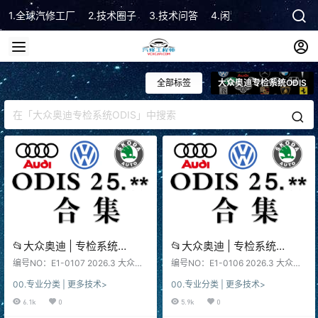
1.全球汽修工厂
2.技术圈子
3.技术问答
4.闲置市场
5.技术顾
全部标签
大众奥迪专检系统ODIS
📂大众奥迪 | 专检系统
📂大众奥迪 | 专检系统
2026.3 ODIS-E 21.0.1 破解
2026.3 ODIS-S 25.3.0 破解
编号NO：E1-0107 2026.3 大众奥
编号NO：E1-0106 2026.3 大众奥
版免注册版 [安装教程+破解
迪ODIS-E 21.0.1 破解版免注册 202
版免注册版 [安装教程+破解
迪Odis S 25.3.0 破解版免注册 202
00.专业分类 | 更多技术>
00.专业分类 | 更多技术>
6.3 Volkswagen Audi Odis E 21.0.1
6.3 Volkswagen Audi Odis S 25.3.
补丁]（5.6G）
补丁+免登录]（22G）
cracked version registration free v
0 cracked version registration fre
6.1k
0
5.9k
0
ersion 软件系统：下载前, 先看一
e version 软件系统：下载前, 先看