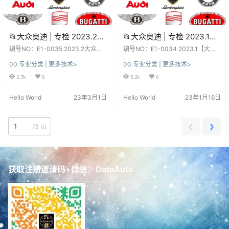
📂大众奥迪 | 专检 2023.2最
📂大众奥迪 | 专检 2023.1最
新数据更新 原厂专检系统
新数据更新 原厂专检系统
编号NO：E1-0035 2023.2大众奥
编号NO：E1-0034 2023.1【大众
ODIS 7代7.21【免注册+数据
迪斯柯达兰博宾利 ODIS 7.21 最新
ODIS 7代7.21【免注册+数据
奥迪斯柯达兰博宾利 ODIS 7.21诊断
00.专业分类 | 更多技术>
00.专业分类 | 更多技术>
数据 9品牌全 核心教程+证书+补丁
系统 最新数据 9品牌全 核心教程
+证书+补丁+驱动】大众奥
+证书+补丁+驱动】大众奥
软件系统：下载前, 先看一下日期和
+证书+补丁】 软件系统：下载前,
2.7k
0
5.2k
0
迪斯柯达兰博宾利 9品牌
迪斯柯达兰博宾利 9品牌
版本, 新老版本数据、权限各有差
先看一下日期和版本, 新老版本数
(17.9G)
(19.47G)
异、利弊！未测试, 仅供参考！ 不同
据、权限各有差异、利弊！未测试,
Hello World
23年3月1日
Hello World
23年1月16日
版本：数据、功能、权限、win系
仅供参考！ 不同版本：数据、功
统、安装、破解 注册文件、补丁等
能、权限、win系统、安装、破解 注
都不同，本站不免费提供！ 本套资
册文件、补丁等都不同，本站不免
源：本站SVIP和VIP都能下载自学钻
费提供！ 本套资源：本站SVIP和VI
❮
❯
/
3 页
研, 资源种类繁多, 自行…
P都能下载自学钻研, 资源种类…
获取注册邀请码+微信：DataAuto