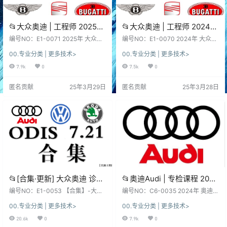
📂大众奥迪 | 工程师 2025年
📂大众奥迪 | 工程师 2024年
ODIS-E固件参数Bin格式转
ODIS-E固件参数Bin格式转
编号NO：E1-0071 2025年 大众OD
编号NO：E1-0070 2024年 大众O
换工具ODIS-Explorer 2.5.4
IS-E固件参数格式转换工具 软件系
换工具ODIS-Explorer 2.5.0
DIS-E固件参数格式转换工具 软件
00.专业分类 | 更多技术>
00.专业分类 | 更多技术>
统：下载前, 先看一下日期和版本,
系统：下载前, 先看一下日期和版本,
[XML FRF ODX SGO]
[XML FRF ODX SGO]
新老版本数据、权限各有差异、利
新老版本数据、权限各有差异、利
7.9k
0
7.5k
0
弊！未测试, 仅供参考！ 不同版本：
弊！未测试, 仅供参考！ 不同版本：
数据、功能、权限、win系统、安
数据、功能、权限、win系统、安
匿名贡献
25年3月29日
匿名贡献
25年3月28日
装、破解 注册文件、补丁等都不
装、破解 注册文件、补丁等都不
同，本站不免费提供！ 本套资源：
同，本站不免费提供！ 本套资源：
本站SVIP和VIP都能下载自学钻研,
本站SVIP和VIP都能下载自学钻研,
资源种类繁多, 自行研究！更新不断,
资源种类繁多, 自行研究！更新不断,
勤则利, 荒则废！ 本站资源：…
勤则利, 荒则废！ 本站资源：…
📂[合集·更新] 大众奥迪 诊断
📂奥迪Audi | 专检课程 2024
编程 2025~2021年 大众9品
年 专检系统ODIS诊断读取测
编号NO：E1-0053 【合集】-大众
编号NO：C6-0035 2024年 奥迪A
牌专检系统ODIS-S7.2.1数据
系列9品牌专检系统 数据包 2025~2
量校准刷隐藏电路图针脚技
udi专检系统 技术培训课程 ODIS诊
00.专业分类 | 更多技术>
00.专业分类 | 更多技术>
021年 ODIS-S 7.2.1（5054版）
断 读取 测量 校准 刷隐藏 电路图针
包（5054适用）(700G以上)
术培训课程+SSP_103节
软件系统：下载前, 先看一下日期和
脚 简 介 说 明 [Information] 汽修专
20.6k
0
7.9k
0
（6G）
版本, 新老版本数据、权限各有差
业-百万级体验课！ 名师课程助推，