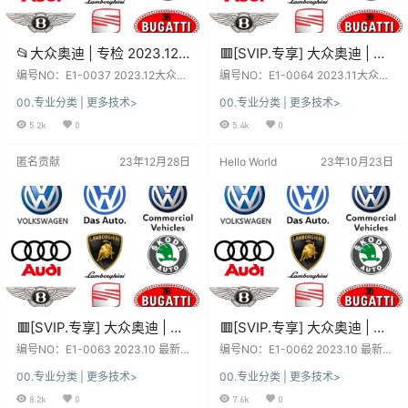
📂大众奥迪 | 专检 2023.12
🟥[SVIP.专享] 大众奥迪 | 专
最新数据更新 原厂专检系统
检系统 2023.11[镜像版 一键
编号NO：E1-0037 2023.12大众奥
编号NO：E1-0064 2023.11大众奥
ODIS 7代7.21【免注册+数据
迪斯柯达兰博宾利 ODIS 7.21 最新
还原] 最新全套专检系统+安
迪全.专检镜像系统+安装教程 最新
00.专业分类 | 更多技术>
00.专业分类 | 更多技术>
数据 9品牌全 核心教程+证书+补丁
版：ODIS 23+工程师17+ELSA+ET
+证书+补丁+驱动】大众奥
装教程ODIS 23+工程师
软件系统：下载前, 先看一下日期和
KA 兼容老版：ODIS7.2+工程师12
5.2k
0
5.4k
0
迪斯柯达兰博宾利 9品牌
17+ELSA+ETKA--
版本, 新老版本数据、权限各有差
+刷隐藏资料 查 询 关 键 字 [Keywo
(21.33G)
ODIS7.2+工程师12】200G
异、利弊！未测试, 仅供参考！ 不同
rds] 2023.11 大众+奥迪+斯柯达+兰
匿名贡献
23年12月28日
Hello World
23年10月23日
版本：数据、功能、权限、win系
博+宾利+西特 最新全套专检系统
统、安装、破解 注册文件、补丁等
+安装教程 ODIS 23+工程师17+EL
都不同，本站不免费提供！ 本套资
SA+ETKA--ODIS7.2+工程师12
源：本站SVIP和VIP都能下载自学钻
【超级大众专检】…
研, 资源种类繁多, 自…
🟥[SVIP.专享] 大众奥迪 | 工
🟥[SVIP.专享] 大众奥迪 | 诊
程师ODIS-E 17注册机 Keys
断系统ODIS 23注册机 Keys
编号NO：E1-0063 2023.10 最新
编号NO：E1-0062 2023.10 最新
Generator 2023.10【注册
大众奥迪斯柯达兰博宾利等 11品牌
Generator 2023.10【注册
大众奥迪斯柯达兰博宾利等 11品牌
00.专业分类 | 更多技术>
00.专业分类 | 更多技术>
诊断系统ODIS 17 注册机Keys Gen
诊断系统ODIS 23.01 注册机Keys G
机+安装教程+证书+补丁】
机+安装教程+证书+补丁】
erator 软件系统：下载前, 先看一
enerator 软件系统：下载前, 先看
8.2k
0
7.6k
0
大众奥迪斯柯达兰博宾利等
大众奥迪斯柯达兰博宾利等
下日期和版本, 新老版本数据、权限
一下日期和版本, 新老版本数据、权